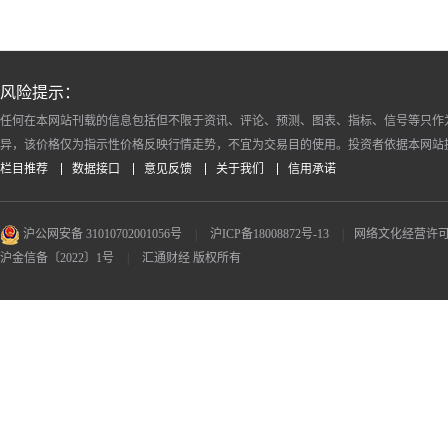
风险提示：
任何在本网站刊载的信息包括但不限于资讯、评论、预测、图表、指标、信号等只作
异，该价格仅为指示性价格反映行情走势，不宜为交易目的使用。投资者依据本网站
栏目推荐
数据接口
意见反馈
关于我们
信用承诺
沪公网安备 31010702001056号
|
沪ICP备18008872号-13
|
网络文化经营许可证 沪
沪金信备〔2022〕1号
|
汇通财经 版权所有