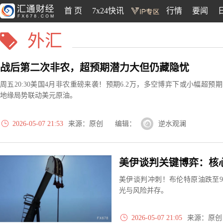
首 页
7x24快讯
行情
要闻
外汇
战后第二次非农，超预期潜力大但仍藏隐忧
周五20:30美国4月非农重磅来袭！预期6.2万，多空博弈下或小幅超预
地缘局势联动美元原油。
2026-05-07 21:53
来源：原创 编辑：
逆水观澜
美伊谈判关键博弈：核
美伊谈判冲刺！布伦特原油跌至
光与风险并存。
2026-05-07 21:05
来源：原