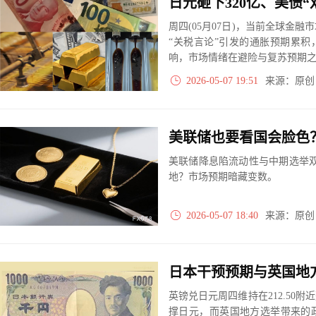
周四(05月07日)，当前全球金
“关税言论”引发的通胀预期累积
响，市场情绪在避险与复苏预期之间
场走势将高度依赖周五的非农就
2026-05-07 19:51
来源：原
美联储也要看国会脸色
美联储降息陷流动性与中期选举双
地？市场预期暗藏变数。
2026-05-07 18:40
来源：原
英镑兑日元周四维持在212.50
撑日元，而英国地方选举带来的