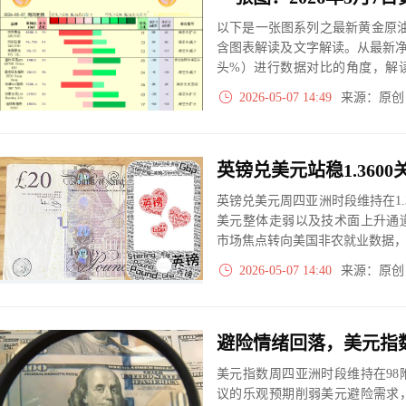
以下是一张图系列之最新黄金原油
含图表解读及文字解读。从最新
头%）进行数据对比的角度，解
大、净多头减小、净空头无变动
2026-05-07 14:49
来源：原
实际数据对比结果对应展示其中
英镑兑美元周四亚洲时段维持在1.
美元整体走弱以及技术面上升通
市场焦点转向美国非农就业数据
2026-05-07 14:40
来源：原
美元指数周四亚洲时段维持在9
议的乐观预期削弱美元避险需求