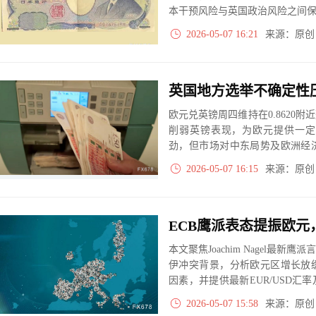
本干预风险与英国政治风险之间保持
局。
2026-05-07 16:21
来源：原
欧元兑英镑周四维持在0.8620
削弱英镑表现，为欧元提供一定
劲，但市场对中东局势及欧洲经
空间。
2026-05-07 16:15
来源：原
本文聚焦Joachim Nagel最
伊冲突背景，分析欧元区增长放
因素，并提供最新EUR/USD
考。
2026-05-07 15:58
来源：原