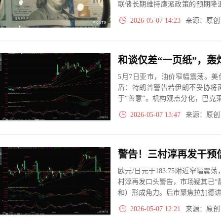
联储长期维持鹰派政策的预期降
仍限制美元进一步下跌。
2026-05-07 14:23
来源：原
5月7日亚市，油价窄幅震荡。美
盾：特朗普警告若伊朗不妥协将
于“善意”。机构观点分化，巴克莱
83美元预测。低库存与需求疲软
2026-05-07 13:47
来源：原
欧元/日元于183.75附近窄幅
村淳再发口头警告，市场疑其已“
和）形成角力。后市聚焦拉加德讲
随时可能打破横盘。
2026-05-07 12:21
来源：原