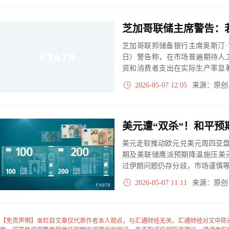
芝加哥联邦储备银行主席奥斯汀·古尔斯比
日）警告称，在市场普遍期待人
资和消费者支出在实际生产率显
过热，美联储届时可能需要提高
2026-05-07 12:05
来源：原
美元走软推动欧元兑美元周四亚盘小
期及美联储鹰派预期降温施压美
过伊朗问题仍存分歧，市场谨慎等待
阻力，突破方能打开上行空间。
2026-05-07 11:11
来源：原
【免责声明】本栏目文章仅代表作者本人观点，与汇通财经无关。汇通财经对文中陈