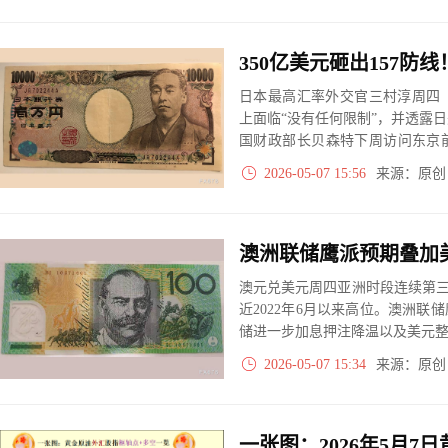
日本最高汇率外交官三村淳周四
上面临“没有任何限制”，并透露
国财政部长贝森特下周访问东京
的信号。然而，市场分析人士指出
2026-05-07 15:56
来源：原
联合行动。
澳元兑美元周四亚洲时段连续第三日
近2022年6月以来高位。澳洲
储进一步加息押注降温以及美元
2026-05-07 15:34
来源：原