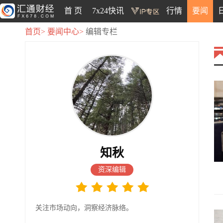
首 页
7x24快讯
行情
要闻
首页>
要闻中心>
编辑专栏
知秋
资深编辑
关注市场动向，洞察经济脉络。