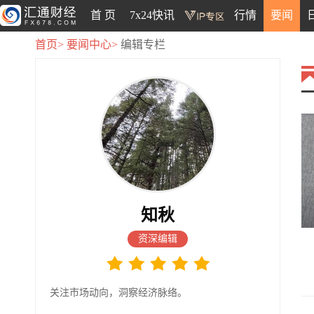
首 页
7x24快讯
行情
要闻
首页>
要闻中心>
编辑专栏
知秋
资深编辑
关注市场动向，洞察经济脉络。