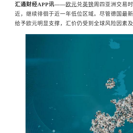
汇通财经APP讯——
欧元
兑
英镑
周四亚洲交易
近，继续徘徊于近一年低位区域。尽管德国最
给予欧元明显支撑，汇价仍受到全球风险因素