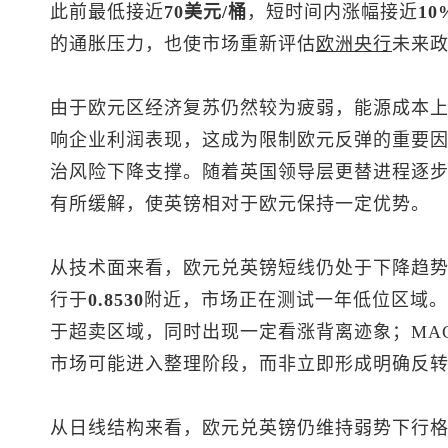
此前最低接近
70美元/桶
，短时间内涨幅接近
10
的通胀压力，也使市场重新评估
欧洲央行
未来
由于欧元区经济复苏仍然较为疲弱，能源成本
响企业利润表现，这成为限制欧元反弹的重要
治风险下降支撑。随着英国领导层更替进程逐
有所缓解，使英镑相对于欧元保持一定优势。
从技术面来看，欧元兑英镑短线仍处于下降趋
行于
0.8530
附近，市场正在测试一年低位区域。技
于超卖区域，同时出现一定看涨背离迹象；MA
市场可能进入整理阶段，而非立即形成明确反
从日线结构来看，欧元兑英镑仍维持弱势下行