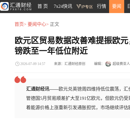
首 页
7x24快讯
行情
要闻
首页>
要闻中心>
正文
欧元区贸易数据改善难提振欧元
镑跌至一年低位附近
来源：汇通财经原创
编辑：
超级赛亚人
2026-07-09 14:57
汇通财经讯——
欧元兑英镑周四维持低位震荡，汇价
管德国5月贸易顺差扩大至191亿欧元，但欧元仍
着能源价格上涨重新引发通胀担忧，市场继续评估