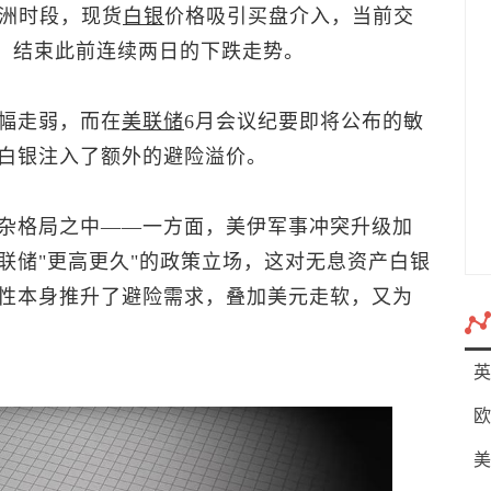
亚洲时段，
现货
白银
价格吸引买盘介入，当前交
%，结束此前连续两日的下跌走势。
幅走弱，而在
美联储
6月会议纪要即将公布的敏
白银注入了额外的避险溢价。
杂格局之中——一方面，美伊军事冲突升级加
联储"更高更久"的政策立场，这对无息资产白银
性本身推升了避险需求，叠加美元走软，又为
英
欧
美