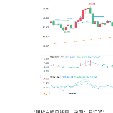
（
现货白银
日线图，来源：易汇通）