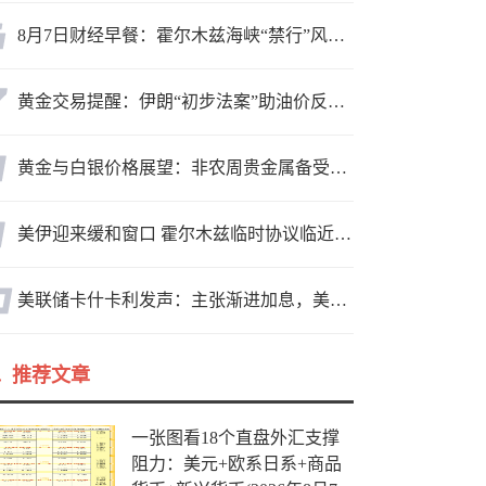
8月7日财经早餐：霍尔木兹海峡“禁行”风波再起，油价急涨金价承压，非农夜市场博弈加剧
黄金交易提醒：伊朗“初步法案”助油价反弹逾3%，金价小幅承压，非农重磅来袭！
黄金与白银价格展望：非农周贵金属备受关注，黄金测试关键突破位
美伊迎来缓和窗口 霍尔木兹临时协议临近落地
美联储卡什卡利发声：主张渐进加息，美联储内部政策分歧
推荐文章
一张图看18个直盘外汇支撑
阻力：美元+欧系日系+商品