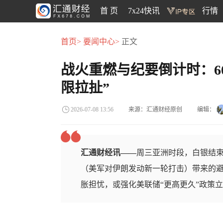
首 页
7x24快讯
行情
首页>
要闻中心>
正文
战火重燃与纪要倒计时：6
限拉扯”
来源：汇通财经原创
编辑：
2026-07-08 13:56
汇通财经讯——
周三亚洲时段，白银结束两
（美军对伊朗发动新一轮打击）带来的
胀担忧，或强化美联储“更高更久”政策