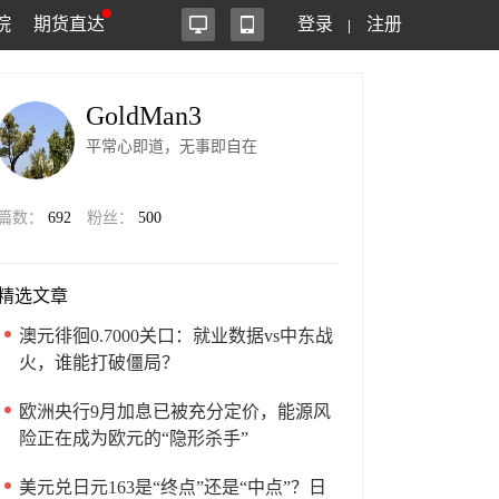
院
期货直达
登录
注册
GoldMan3
平常心即道，无事即自在
篇数：
692
粉丝：
500
精选文章
澳元徘徊0.7000关口：就业数据vs中东战
火，谁能打破僵局？
欧洲央行9月加息已被充分定价，能源风
险正在成为欧元的“隐形杀手”
美元兑日元163是“终点”还是“中点”？日