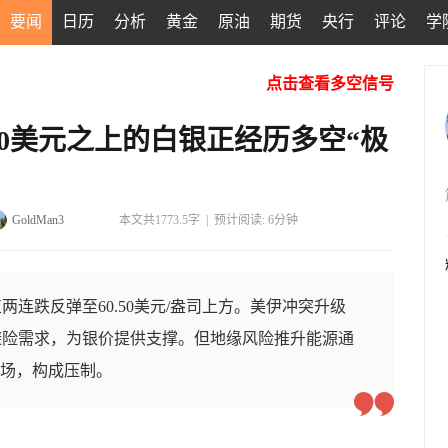
要闻
日历
分析
黄金
原油
期货
央行
评论
学
点击查看多空信号
0美元之上的白银正经历多空“极
GoldMan3
本文共1773.5字
|
预计阅读: 6分钟
连跌反弹至60.50美元/盎司上方。美伊冲突升级
避险需求，为银价提供支撑。但地缘风险推升能源通
立场，构成压制。