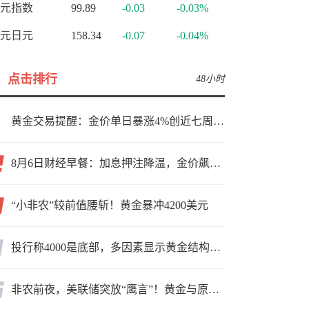
元指数
99.89
-0.03
-0.03%
元日元
158.34
-0.07
-0.04%
点击排行
48小时
黄金交易提醒：金价单日暴涨4%创近七周新高，加息预期降温叠加霍尔木兹“暂停信号”，牛市重启了？
8月6日财经早餐：加息押注降温，金价飙升至近两个月高位，地缘缓和预期，美油75关口拉锯
“小非农”较前值腰斩！黄金暴冲4200美元
投行称4000是底部，多因素显示黄金结构性机会显现
非农前夜，美联储突放“鹰言”！黄金与原油为何联手反攻？