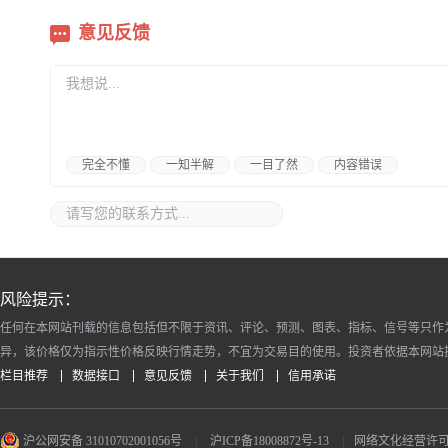
意见反馈
完全不懂
一知半解
一目了然
内容错误
风险提示：
任何在本网站刊载的信息包括但不限于资讯、评论、预测、图表、指标、信号等只作
异，该价格仅为指示性价格反映行情走势，不宜为交易目的使用。投资者依据本网站
栏目推荐
数据接口
意见反馈
关于我们
信用承诺
沪公网安备 31010702001056号
|
沪ICP备18008872号-13
|
网络文化经营许可证 沪