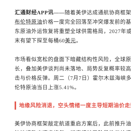
汇通财经APP讯——
随着美伊达成通航协商框
布伦特
原油
价格一度完全回落至冲突爆发前的
东原油外运恢复将重塑全球供需格局，2027年
末有望下探至每桶60
美元
。
市场看似宽松的盘面下暗藏结构性风险，全球
长，叠加美伊谈判尚未落地、局势反复概率较
击与价格反弹。周二（7月7日）霍尔木兹海峡
伦特原油
当日上涨5.41%。
地缘风险消退，空头情绪一度主导短期油价走
美伊协商框架敲定航道重启方案后，此前推升