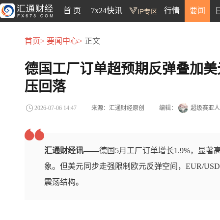
首 页
7x24快讯
行情
要闻
首页>
要闻中心>
正文
德国工厂订单超预期反弹叠加美元
压回落
来源：汇通财经原创
编辑：
超级赛亚人
2026-07-06 14:47
汇通财经讯——
德国5月工厂订单增长1.9%，显
象。但美元同步走强限制欧元反弹空间，EUR/USD
震荡结构。