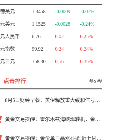
镑美元
1.3458
-0.0009
-0.07%
元美元
1.1525
-0.0028
-0.24%
元人民币
6.76
0.02
0.25%
元指数
99.92
0.24
0.24%
元日元
158.30
0.56
0.35%
点击排行
48小时
8月5日财经早餐：美伊释放重大缓和信号，现货黄金高位持稳，美油重挫超6%
黄金交易提醒：霍尔木兹海峡现转机，金价小幅反弹，能否借就业数据再上新台阶？
黄金交易提醒：金价单日暴涨4%创近七周新高，加息预期降温叠加霍尔木兹“暂停信号”，牛市重启了？