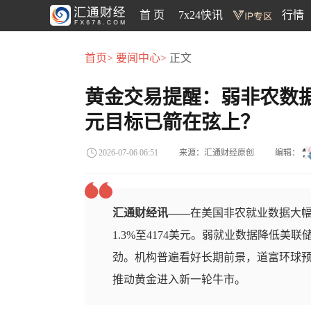
首 页
7x24快讯
行情
首页>
要闻中心>
正文
黄金交易提醒：弱非农数据引
元目标已箭在弦上？
来源：汇通财经原创
编辑：
2026-07-06 06:51
汇通财经讯——
在美国非农就业数据大
1.3%至4174美元。弱就业数据降低
劲。机构普遍看好长期前景，道富环球预测
推动黄金进入新一轮牛市。