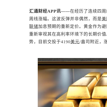
汇通财经APP讯——
在经历了连续四周
周线涨幅。这波反弹并非偶然，而是
美
联储
加息预期的重新定价。黄金作为避
重新审视其在高利率环境下的长期价值
势，目前交投于4190
美元
/盎司附近，涨