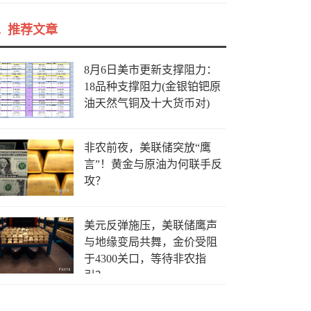
推荐文章
8月6日美市更新支撑阻力：
18品种支撑阻力(金银铂钯原
油天然气铜及十大货币对)
非农前夜，美联储突放“鹰
言”！黄金与原油为何联手反
攻？
美元反弹施压，美联储鹰声
与地缘变局共舞，金价受阻
于4300关口，等待非农指
引？