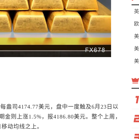
英
欧
美
美
美
每盎司4174.77美元，盘中一度触及6月23日以
期金则上涨1.5%，报4186.80美元。整个上周，
日移动均线之上。