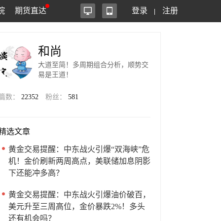
院
期货直达
登录
注册
和尚
大道至简！多周期组合分析，顺势交
易是王道！
篇数：
22352
粉丝：
581
精选文章
黄金交易提醒：中东战火引爆“双海峡”危
机！金价刷新两周高点，美联储加息阴影
下还能冲多高？
黄金交易提醒：中东战火引爆油价破百，
美元升至三周高位，金价暴跌2%！多头
还有机会吗？