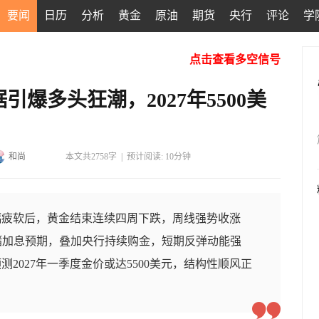
要闻
日历
分析
黄金
原油
期货
央行
评论
学
点击查看多空信号
爆多头狂潮，2027年5500美
和尚
本文共2758字
|
预计阅读: 10分钟
幅疲软后，黄金结束连续四周下跌，周线强势收涨
美联储加息预期，叠加央行持续购金，短期反弹动能强
2027年一季度金价或达5500美元，结构性顺风正