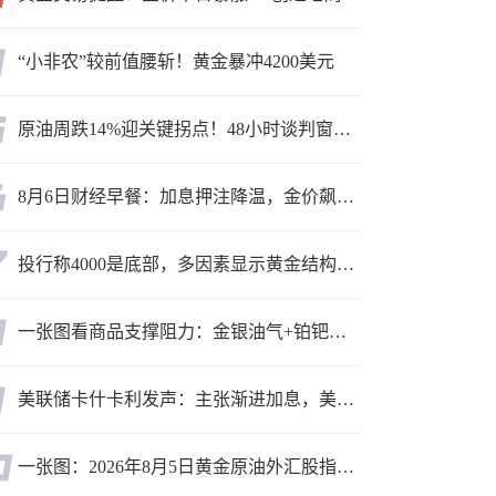
“小非农”较前值腰斩！黄金暴冲4200美元
原油周跌14%迎关键拐点！48小时谈判窗口，暗藏行情变数
8月6日财经早餐：加息押注降温，金价飙升至近两个月高位，地缘缓和预期，美油75关口拉锯
投行称4000是底部，多因素显示黄金结构性机会显现
一张图看商品支撑阻力：金银油气+铂钯铜农产品期货(2026年8月5日)
美联储卡什卡利发声：主张渐进加息，美联储内部政策分歧
一张图：2026年8月5日黄金原油外汇股指“枢纽点+多空持仓信号”一览