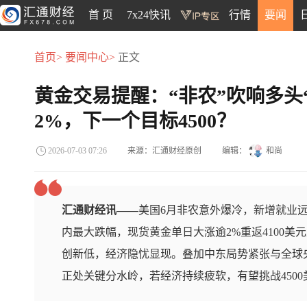
首 页
7x24快讯
行情
要闻
首页>
要闻中心>
正文
黄金交易提醒：“非农”吹响多头
2%，下一个目标4500？
来源：汇通财经原创
编辑：
和尚
2026-07-03 07:26
汇通财经讯——
美国6月非农意外爆冷，新增就业
内最大跌幅，现货黄金单日大涨逾2%重返4100
创新低，经济隐忧显现。叠加中东局势紧张与全球
正处关键分水岭，若经济持续疲软，有望挑战4500