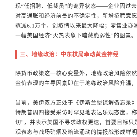
现“低招聘、低裁员”的诡异状态——企业因过
对高通胀和经济前景的不确定性，新增招聘意愿
骤减6.1万个，创疫情以来最大降幅；零售业亦
一幅美国经济“火热表象下暗藏脆弱性”的图景。
三、地缘政治：中东棋局牵动黄金神经
除货币政策这一核心变量外，地缘政治风险依
金价表现的主导因素即在于地缘政治风险升温
当前，美伊双方正处于《伊斯兰堡谅解备忘录》
特朗普周四接受采访时罕见地表达乐观态度，称
切”，并表示美国不寻求政权更迭，首要目标只
观表态与战场硝烟及暗流涌动的情报战形成鲜