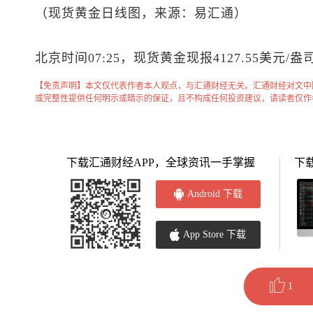
（
现货黄金
日线图，来源：易汇通）
北京时间07:25，
现货黄金
现报4127.55美元/盎
【免责声明】本文仅代表作者本人观点，与汇通财经无关。汇通财经对文中
或完整性提供任何明示或暗示的保证，且不构成任何投资建议，请读者仅作
下载汇通财经APP，全球资讯一手掌握
下
Android 下载
App Store 下载
1