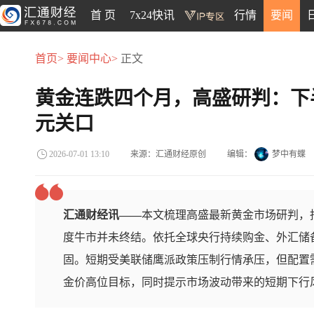
首 页
7x24快讯
行情
要闻
首页>
要闻中心>
正文
黄金连跌四个月，高盛研判：下半年
元关口
来源：汇通财经原创
编辑：
梦中有蝶
2026-07-01 13:10
汇通财经讯——
本文梳理高盛最新黄金市场研判，
度牛市并未终结。依托全球央行持续购金、外汇储
固。短期受美联储鹰派政策压制行情承压，但配置
金价高位目标，同时提示市场波动带来的短期下行