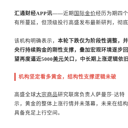
汇通财经APP讯——
近期
国际金价
经历为期四
有所蔓延，但顶级投行高盛发布最新研判，彻
该机构明确表示，
本轮下跌仅为阶段性调整，
央行持续购金的刚性支撑，叠加宏观环境逐步
望再度逼近5000
美元
关口，中长期上涨逻辑依
机构坚定看多黄金，结构性支撑逻辑未破
高盛全球
大宗商品
研究联席负责人萨曼莎·达特（Sa
示，黄金的整体上涨行情并未落幕，未来在结
具备充足上行空间。