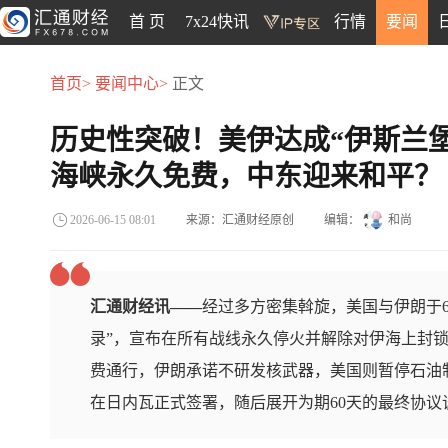
首 页
7x24快讯
行情
要闻
首页>
要闻中心>
正文
历史性突破！美伊达成“伊斯兰
海峡永久免费，中东迎来和平？
来源：汇通财经原创
编辑：
和尚
2026-06-15 08:01
汇通财经讯——
经过多方密集斡旋，美国与伊朗于6
录”，宣布在所有战线永久停火并解除对伊海上封
费通行，伊朗承诺不研发核武器，美国则暂停石油制
在日内瓦正式签署，随后展开为期60天的最终协议