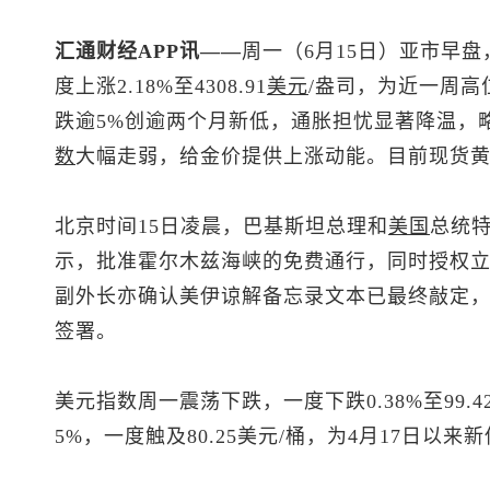
汇通财经APP讯——
周一（6月15日）亚市早盘
度上涨2.18%至4308.91
美元
/盎司，为近一周
跌逾5%创逾两个月新低，通胀担忧显著降温，
数
大幅走弱，给金价提供上涨动能。目前
现货
北京时间15日凌晨，巴基斯坦总理和
美国
总统
示，批准霍尔木兹海峡的免费通行，同时授权
副外长亦确认美伊谅解备忘录文本已最终敲定，
签署。
美元指数
周一震荡下跌，一度下跌0.38%至99.
5%，一度触及80.25美元/桶，为4月17日以来