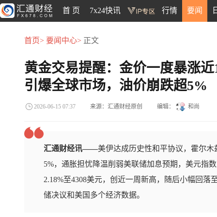
首 页
7x24快讯
行情
要闻
首页>
要闻中心>
正文
黄金交易提醒：金价一度暴涨近1
引爆全球市场，油价崩跌超5%
来源：汇通财经原创
编辑：
和尚
2026-06-15 07:37
汇通财经讯——
美伊达成历史性和平协议，霍尔木
5%，通胀担忧降温削弱美联储加息预期，美元指
2.18%至4308美元，创近一周新高，随后小幅回落
储决议和美国多个经济数据。