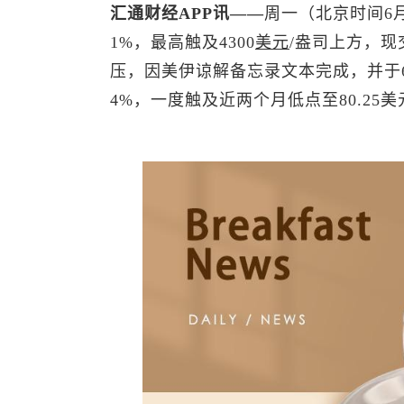
汇通财经APP讯——
周一（北京时间6
1%，最高触及4300
美元
/盎司上方，现
压，因美伊谅解备忘录文本完成，并于6
4%，一度触及近两个月低点至80.25美