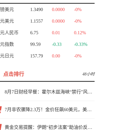
镑美元
1.3490
0.0000
-0%
元美元
1.1557
0.0000
-0%
元人民币
6.75
0.01
0.12%
元指数
99.59
-0.33
-0.33%
元日元
157.79
0.00
-0%
点击排行
48小时
8月7日财经早餐：霍尔木兹海峡“禁行”风波再起，油价急涨金价承压，非农夜市场博弈加剧
7月非农骤降2.3万！金价狂飙60美元，美联储9月加息预期瞬间崩塌
黄金交易提醒：伊朗“初步法案”助油价反弹逾3%，金价小幅承压，非农重磅来袭！