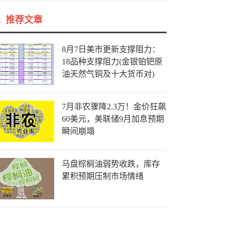
推荐文章
8月7日美市更新支撑阻力：
18品种支撑阻力(金银铂钯原
油天然气铜及十大货币对)
7月非农骤降2.3万！金价狂飙
60美元，美联储9月加息预期
瞬间崩塌
马盘棕榈油弱势收跌，库存
累积预期压制市场情绪