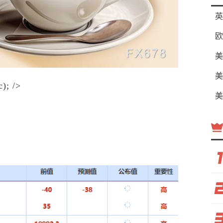
英
欧
美
美
c); />
美