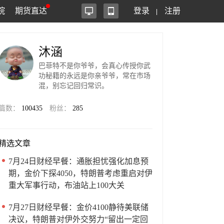
院
期货直达
登录
注册
沐涵
巴菲特不是你爷爷，会真心传授你武
功秘籍的永远是你亲爷爷，常在市场
混，别忘记回归常识。
篇数：
100435
粉丝：
285
精选文章
7月24日财经早餐：通胀担忧强化加息预
期，金价下探4050，特朗普考虑重启对伊
重大军事行动，布油站上100大关
7月27日财经早餐：金价4100静待美联储
决议，特朗普对伊外交努力“留出一定回