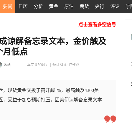
要闻
日历
分析
黄金
原油
期货
央行
评论
学
点击查看多空信号
达成谅解备忘录文本，金价触及
个月低点
沐涵
本文共5004字
|
预计阅读: 17分钟
盘，现货黄金交投于高开超1%，最高触及4300美
司附近，受益于加息预期打压，因美伊谅解备忘录文本