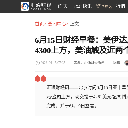
首 页
7x24快讯
行情
首页>
要闻中心>
正文
6月15日财经早餐：美伊
4300上方，美油触及近两
来源：汇通财经原创
编辑：
2026-06-15 07:25
汇通财经讯——
北京时间6月15日亚市早
元/盎司上方，现交投于4281美元/盎
完成，并于6月19日签署。