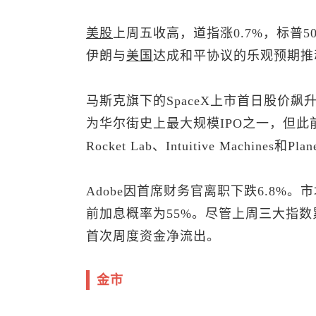
美股
上周五收高，道指涨0.7%，
标普50
伊朗与
美国
达成和平协议的乐观预期推
马斯克旗下的SpaceX上市首日股价飙升1
为华尔街史上最大规模IPO之一，但此前
Rocket Lab、Intuitive Machines
Adobe因首席财务官离职下跌6.8%。
前加息概率为55%。尽管上周三大指
首次周度资金净流出。
金市