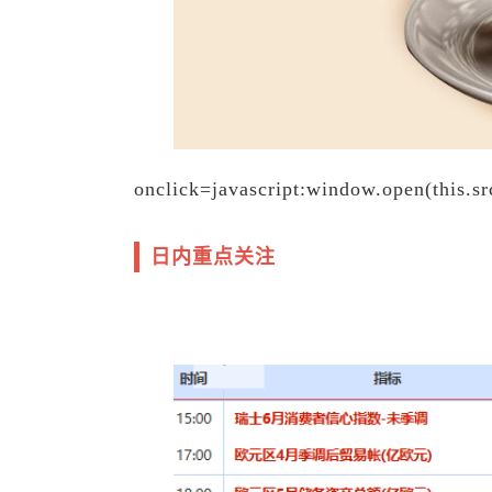
onclick=javascript:window.open(this.sr
日内重点关注