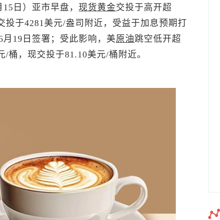
月15日）亚市早盘，
现货黄金
交投于高开超
交投于4281美元/盎司附近，受益于加息预期打
月19日签署；受此影响，
美
原油
跳空低开超
元/桶，现交投于81.10美元/桶附近。