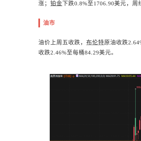
涨；
铂金
下跌0.8%至1706.90美元，
油市
油价上周五收跌，
布伦特
原油
收跌2.6
收跌2.46%至每桶84.29美元。