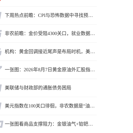
下周热点前瞻：CPI与恐怖数据中寻找预期差
非农前瞻：金价受阻4300关口，就业数据是“火上浇油”还是“釜底抽薪”？
机构：黄金回调接近尾声是布局时机，美元后市或走弱转为利多因素
一张图：2026年8月7日黄金原油外汇股指“枢纽点+多空持仓信号”一览
美联储与财政部的通胀债务困局
美元指数在100关口徘徊，非农数据是“油门”还是“刹车”？
一张图看商品支撑阻力：金银油气+铂钯铜农产品期货(2026年8月7日)