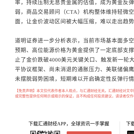
率，持续压制无息贵金属的估值，成为黄金反
弱，商品交易顾问（CTA）机构整体维持轻微
面，让金价波动区间被大幅压缩，难以走出趋
道明证券进一步分析表示，当前市场基本面多
预期、高位能源价格为黄金提供了一定底部支
止了金价跌破4000美元关键关口、触发新一轮
平协议框架、尚未消退的通胀压力、美联储偏
未摆脱弱势困境，短期难以开启确定性反弹行
【免责声明】本文仅代表作者本人观点，与汇通财经无关。汇通财经对文中
或完整性提供任何明示或暗示的保证，且不构成任何投资建议，请读者仅作
下载汇通财经APP，全球资讯一手掌握
下