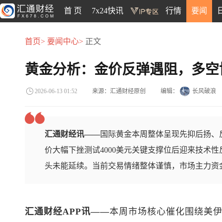
首 页
7x24快讯
行情
要闻
首页>
要闻中心>
正文
黄金分析：金价反弹遇阻，多空
来源：汇通财经原创
编辑：
长风破浪
2026-06-13 01:52
汇通财经讯——
国际黄金本周整体呈现先抑后扬、
价大幅下挫测试4000美元关键支撑位后迎来技术
头未能延续。当前交易情绪整体谨慎，市场主力资
汇通财经APP讯——
本周市场核心催化围绕美