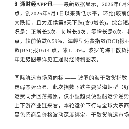
汇通财经APP讯——
最新数据显示，2026年6月9
点，创2026年5月1日以来新低水平，环比(较前值)
大跌幅，且为连续第8天下跌(含0增长)。综合短
况是：正增长3次，负增长8次，零增长是0次。其中
点，较前值跌0.59%，海岬型运费指数(BCI)报4
数(BSI)报1614 点，涨1.13%。波罗的海干
年走势图等详见汇通财经特制图表。
国际航运市场风向标 —— 波罗的海干散货指数
走弱态势凸显。此次指数下跌主要受海岬型（
运费同步回落拖累，仅小型超灵便型船运价逆
上下游产业链来看，本轮运价下行与全球
大宗
黑色系商品价格波动深度绑定，干散货航运市