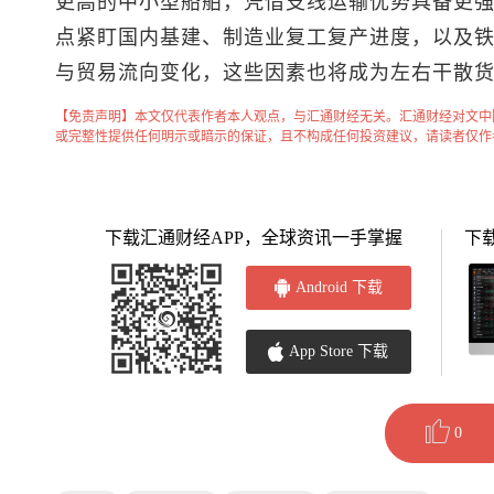
更高的中小型船舶，凭借支线运输优势具备更
点紧盯国内基建、制造业复工复产进度，以及
与贸易流向变化，这些因素也将成为左右干散
【免责声明】本文仅代表作者本人观点，与汇通财经无关。汇通财经对文中
或完整性提供任何明示或暗示的保证，且不构成任何投资建议，请读者仅作
下载汇通财经APP，全球资讯一手掌握
下
Android 下载
App Store 下载
0