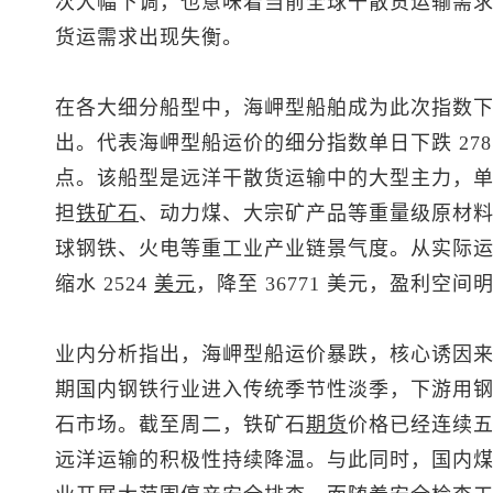
次大幅下调，也意味着当前全球干散货运输需
货运需求出现失衡。
在各大细分船型中，海岬型船舶成为此次指数
出。代表海岬型船运价的细分指数单日下跌 278 点
点。该船型是远洋干散货运输中的大型主力，单船
担
铁矿石
、动力煤、大宗矿产品等重量级原材
球钢铁、火电等重工业产业链景气度。从实际
缩水 2524
美元
，降至 36771 美元，盈利空间
业内分析指出，海岬型船运价暴跌，核心诱因
期国内钢铁行业进入传统季节性淡季，下游用
石市场。截至周二，铁矿石
期货
价格已经连续
远洋运输的积极性持续降温。与此同时，国内