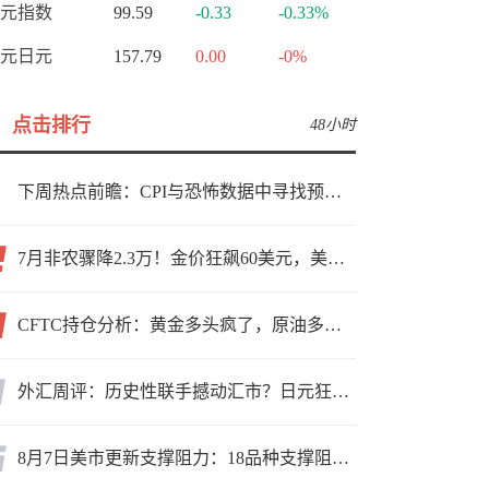
元指数
99.59
-0.33
-0.33%
元日元
157.79
0.00
-0%
点击排行
48小时
下周热点前瞻：CPI与恐怖数据中寻找预期差
7月非农骤降2.3万！金价狂飙60美元，美联储9月加息预期瞬间崩塌
CFTC持仓分析：黄金多头疯了，原油多头跑了，日元空头投降了！
外汇周评：历史性联手撼动汇市？日元狂飙后回调，非农意外爆冷，美元刷新七周低点
8月7日美市更新支撑阻力：18品种支撑阻力(金银铂钯原油天然气铜及十大货币对)