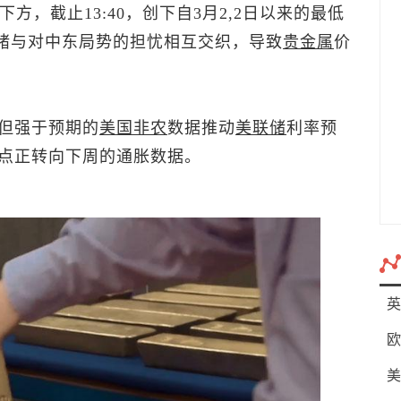
下方，截止13:40，创下自3月2,2日以来的最低
险情绪与对中东局势的担忧相互交织，导致
贵金属
价
但强于预期的
美国
非农
数据推动
美联储
利率预
点正转向下周的通胀数据。
英
欧
美