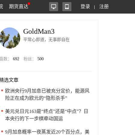
院
期货直达
登录
注册
GoldMan3
平常心即道，无事即自在
篇数：
692
粉丝：
500
精选文章
欧洲央行9月加息已被充分定价，能源风
险正在成为欧元的“隐形杀手”
美元兑日元163是“终点”还是“中点”？日
本央行的下一步棋牵动国运
9月加息概率一夜蒸发近20个百分点，美