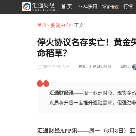
首 页
7x24快讯
行情
首页>
要闻中心>
正文
停火协议名存实亡！黄金失守
命稻草？
来源：汇通财经原创
编辑：
2026-06-08 13:46
汇通财经讯——
周一亚洲时段，现货金价跳
东局势升级一度推升避险需求，但强劲
汇通财经APP讯——
周一（6月8日）