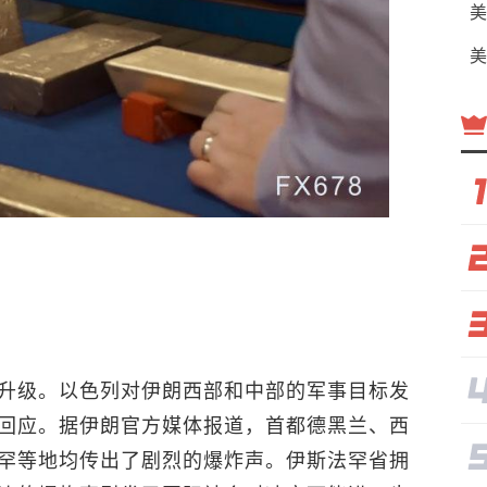
美
美
升级。以色列对伊朗西部和中部的军事目标发
回应。据伊朗官方媒体报道，首都德黑兰、西
罕等地均传出了剧烈的爆炸声。伊斯法罕省拥