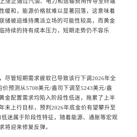
本上涨正通过汽油、电力和运输费用传导至终端
性缓和，能源价格就难以显著回落，这意味着
联储被迫维持鹰派立场的可能性较高，而黄金
临持续的持有成本压力，短期走势仍不容乐
尽管短期需求疲软已导致该行下调2026年全
价预测从5708美元/盎司下调至5243美元/盎
黄金配置需求均陷入阶段性低迷，拖累了上半
末上行目标，预判2026年底金价有望攀升至
当前低迷属于阶段性特征，随着能源、通胀等宏观
求将迎来修复反弹。