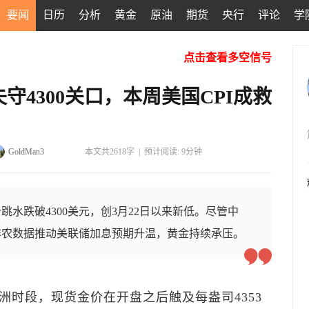
要闻
日历
分析
黄金
原油
期货
央行
评论
学
点击查看多空信号
4300关口，本周美国CPI成救
GoldMan3
本文共2618字
|
预计阅读: 9分钟
水跌破4300美元，创3月22日以来新低。尽管中
非农数据推动美联储加息预期升温，黄金持续承压。
亚洲时段，现货金价在开盘之后触及每盎司4353