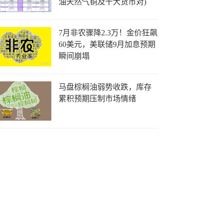
油天然气铜及十大货币对)
7月非农骤降2.3万！金价狂飙
60美元，美联储9月加息预期
瞬间崩塌
马盘棕榈油弱势收跌，库存
累积预期压制市场情绪