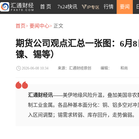
首 页
7x24快讯
行情
要闻
首页>
要闻中心>
正文
期货公司观点汇总一张图：6月
镍、锡等）
来源：汇通财经原创
编辑：
和尚
2026-06-08 10:34
汇通财经讯——
美伊地缘风险升温，叠加美国非农
制工业金属。各品种基本面分化：铜、铝多空对冲
入区间调整；锡需求转弱、库存回升，走势偏弱。