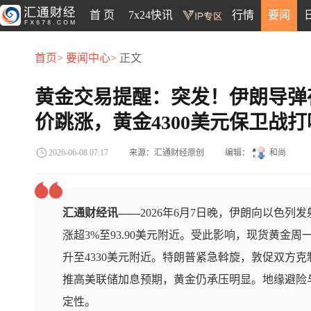
首 页
7x24快讯
行情
要闻
首页>
要闻中心>
正文
黄金交易提醒：突发！伊朗导弹
价跳涨，黄金4300美元保卫战
来源：汇通财经原创
编辑：
和尚
2026-06-08 07:17
汇通财经讯——
2026年6月7日晚，伊朗向以色
涨超3%至93.90美元附近。受此影响，现货黄金周
升至4330美元附近。特朗普紧急斡旋，敦促双方
推高美联储加息预期，黄金仍承压明显。地缘避险
定性。