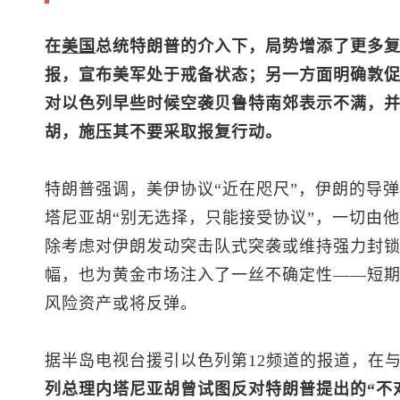
在
美国
总统特朗普的介入下，局势增添了更多
报，宣布美军处于戒备状态；另一方面明确敦促
对以色列早些时候空袭贝鲁特南郊表示不满，
胡，施压其不要采取报复行动。
特朗普强调，美伊协议“近在咫尺”，伊朗的导
塔尼亚胡“别无选择，只能接受协议”，一切由
除考虑对伊朗发动突击队式突袭或维持强力封
幅，也为黄金市场注入了一丝不确定性——短
风险资产或将反弹。
据半岛电视台援引以色列第12频道的报道，在
列总理内塔尼亚胡曾试图反对特朗普提出的“不