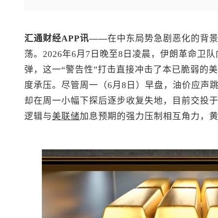
汇通财经APP讯——
在中东局势急剧恶化的背
荡。2026年6月7日晚至8日凌晨，伊朗革命
弹，这一“警告性”打击直接冲击了本已脆弱的
度承压。尽管周一（6月8日）早盘，油价应声跳涨逾
却在周一小幅下探后逐步收复失地，目前交投于4
逻辑与
美联储
加息预期的强力压制相互角力，