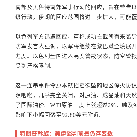
南部及贝鲁特南郊军事行动的回应，旨在警告
级行动，伊朗的回应范围将进一步扩大，可能
以色列军方迅速回应，声称成功拦截所有来袭导
防军发言人强调，以军将继续在黎巴嫩全境展
力度。以色列全国进入高度警戒状态，防空警
受到严格限制。
这一连串事件令原本就摇摇欲坠的地区停火协
源咽喉，几乎完全关闭，对
原油
、成品油和
天
了国际油价。WTI原油一度上涨超过3%，触及9
影响下小幅回落至92.80美元附近。
特朗普斡旋：美伊谈判前景仍存变数