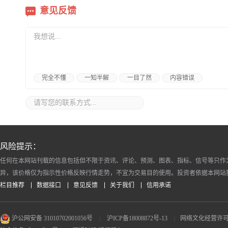
意见反馈
完全不懂
一知半解
一目了然
内容错误
风险提示：
任何在本网站刊载的信息包括但不限于资讯、评论、预测、图表、指标、信号等只作
异，该价格仅为指示性价格反映行情走势，不宜为交易目的使用。投资者依据本网站
栏目推荐
数据接口
意见反馈
关于我们
信用承诺
沪公网安备 31010702001056号
|
沪ICP备18008872号-13
|
网络文化经营许可证 沪