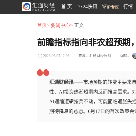
首 页
7x24快讯
行情
首页>
要闻中心>
正文
前瞻指标指向非农超预期
来源：汇通财经原创
编辑：
2026-06-05 12:26
汇通财经讯——
市场预期的转变主要来
性、AI投资热潮短期内反而推高需求。
AI通缩逻辑按兵不动，可能面临通胀失
期待降息的意愿。6月17日的首次政策