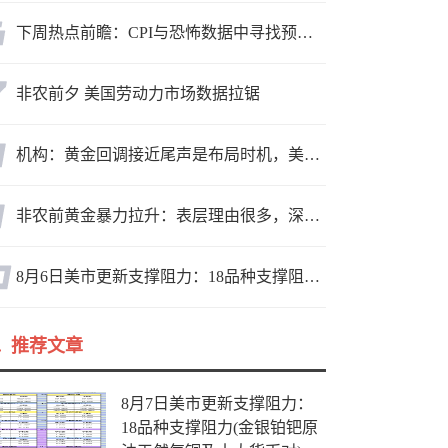
下周热点前瞻：CPI与恐怖数据中寻找预期差
非农前夕 美国劳动力市场数据拉锯
机构：黄金回调接近尾声是布局时机，美元后市或走弱转为利多因素
非农前黄金暴力拉升：表层理由很多，深层逻辑却让人困惑
8月6日美市更新支撑阻力：18品种支撑阻力(金银铂钯原油天然气铜及十大货币对)
推荐文章
8月7日美市更新支撑阻力：
18品种支撑阻力(金银铂钯原