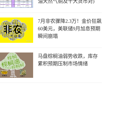
油天然气铜及十大货币对)
7月非农骤降2.3万！金价狂飙
60美元，美联储9月加息预期
瞬间崩塌
马盘棕榈油弱势收跌，库存
累积预期压制市场情绪