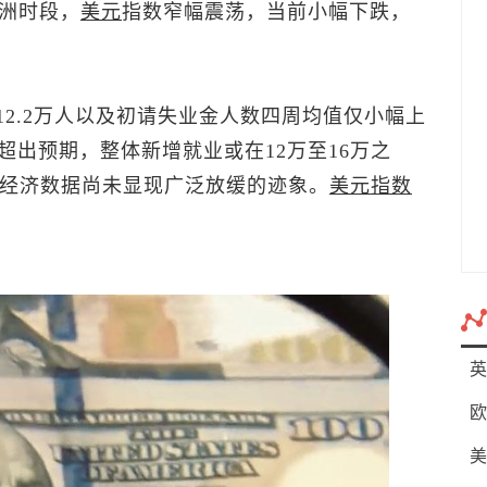
亚洲时段，
美元
指数
窄幅震荡，当前小幅下跌，
12.2万人以及初请失业金人数四周均值仅小幅上
出预期，整体新增就业或在12万至16万之
观经济数据尚未显现广泛放缓的迹象。
美元指数
英
欧
美