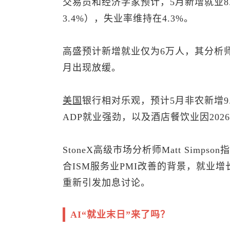
交易员和经济学家预计，5月新增就业8.
3.4%），失业率维持在4.3%。
高盛预计新增就业仅为6万人，其分析师
月出现放缓。
美国
银行相对乐观，预计5月非农新增9
ADP就业强劲，以及酒店餐饮业因20
StoneX高级市场分析师Matt Sim
合ISM服务业PMI改善的背景，就业
重新引发加息讨论。
AI“就业末日”来了吗？