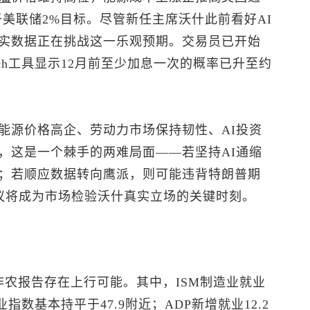
高于美联储2%目标。尽管新任主席沃什此前看好AI
实数据正在挑战这一乐观预期。交易员已开始
atch工具显示12月前至少加息一次的概率已升至约
能源价格高企、劳动力市场保持韧性、AI投资
，这是一个棘手的两难局面——若坚持AI通缩
；若顺应数据转向鹰派，则可能违背特朗普期
会议将成为市场检验沃什真实立场的关键时刻。
非农报告存在上行可能。其中，ISM制造业就业
业指数基本持平于47.9附近；ADP新增就业12.2