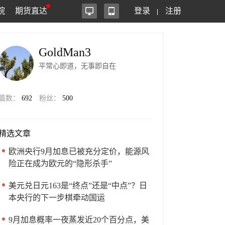
院
期货直达
登录
注册
GoldMan3
平常心即道，无事即自在
篇数：
692
粉丝：
500
精选文章
欧洲央行9月加息已被充分定价，能源风
险正在成为欧元的“隐形杀手”
美元兑日元163是“终点”还是“中点”？日
本央行的下一步棋牵动国运
9月加息概率一夜蒸发近20个百分点，美