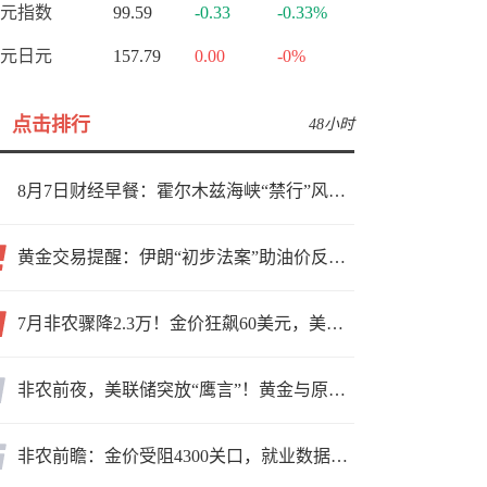
元指数
99.59
-0.33
-0.33%
元日元
157.79
0.00
-0%
点击排行
48小时
8月7日财经早餐：霍尔木兹海峡“禁行”风波再起，油价急涨金价承压，非农夜市场博弈加剧
黄金交易提醒：伊朗“初步法案”助油价反弹逾3%，金价小幅承压，非农重磅来袭！
7月非农骤降2.3万！金价狂飙60美元，美联储9月加息预期瞬间崩塌
非农前夜，美联储突放“鹰言”！黄金与原油为何联手反攻？
非农前瞻：金价受阻4300关口，就业数据是“火上浇油”还是“釜底抽薪”？