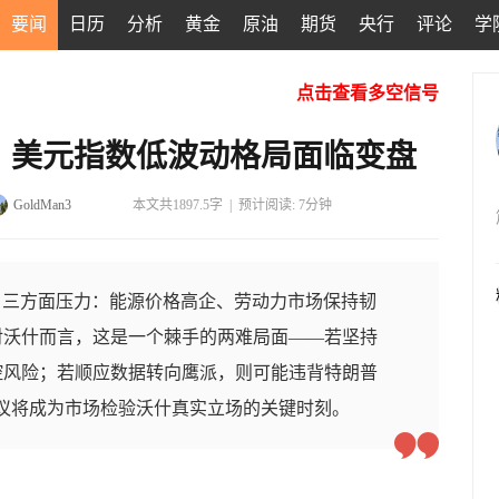
要闻
日历
分析
黄金
原油
期货
央行
评论
学
点击查看多空信号
，美元指数低波动格局面临变盘
GoldMan3
本文共1897.5字
|
预计阅读: 7分钟
自三方面压力：能源价格高企、劳动力市场保持韧
对沃什而言，这是一个棘手的两难局面——若坚持
控风险；若顺应数据转向鹰派，则可能违背特朗普
会议将成为市场检验沃什真实立场的关键时刻。