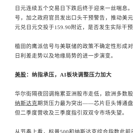
日元连续五个交易日下跌后终于迎来一丝喘息
号，加之政府官员发出口头干预警告，推动美元/
元兑日元
交投于159.90附近，是否发生实际干
植田的鹰派信号与美联储的政策不确定性形成
日利差走势以及地缘局势的进一步演变。
美股
：纳指承压，AI板块调整压力加大
华尔街隔夜回调拖累亚洲股市走低，欧洲多数
纳斯达克
期货压力最为突出——芯片巨头博通盘
但二季度营收及三季度指引双双令市场失望。
从节奏上看，
标普500
和纳斯达克综合指数此前