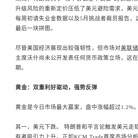
升级风险的重新定价压低了美元避险需求，
美
每周初请失业金数据以及5月挑战者裁员报告，
最后一块拼图。
尽管美国经济展现出较强韧性，但市场对
美联
主席沃什尚未公开发表任何货币政策立场，这
期。
黄金：双重利好驱动，强势反弹
黄金是今日市场最大赢家，盘中涨幅超过1.2%
其一，美元下跌。 特朗普和平言论触发美元走
有者吸引力上升。正如KCM Trade首席市场分析师