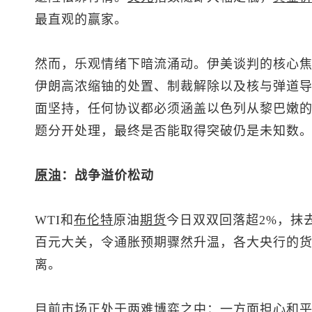
最直观的赢家。
然而，乐观情绪下暗流涌动。伊美谈判的核心
伊朗高浓缩铀的处置、制裁解除以及核与弹道
面坚持，任何协议都必须涵盖以色列从黎巴嫩
题分开处理，最终是否能取得突破仍是未知数
原油
：战争溢价松动
WTI和
布伦特
原油
期货
今日双双回落超2%，抹
百元大关，令通胀预期骤然升温，各大央行的
离。
目前市场正处于两难博弈之中：一方面担心和