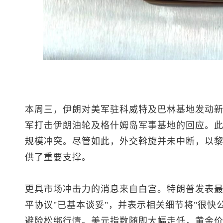
本周三，伊朗对美军驻科威特及巴林基地发动
军打击伊朗油轮及格什姆岛军事基地的回应。此
规模冲突。尽管如此，外交斡旋并未中断，以
供了重要支撑。
更具市场冲击力的消息来自白宫。特朗普发表
平协议"已基本谈妥"，并表示相关细节将"很快
避险松绑行情。
美元
指数
随即大幅走低，
黄金