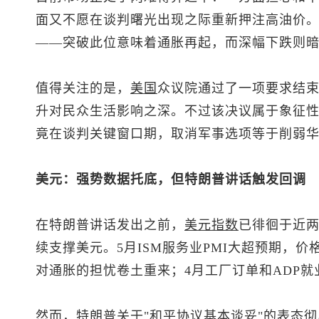
面又不愿在谈判曙光出现之际重新押注高油价。
——突破此位意味着通胀再起，而深幅下跌则
值得关注的是，
美国
众议院通过了一项要求结
升对民众生活影响之深。不过该决议属于象征
竟在谈判关键窗口期，取消军事选项等于削弱
美元：强势数据托底，但特朗普讲话触发回调
在特朗普讲话发出之前，
美元指数
已徘徊于近
续支撑美元。5月ISM服务业PMI大超预期，
对通胀的担忧卷土重来；4月工厂订单和ADP
然而，特朗普关于"和平协议基本谈妥"的表态