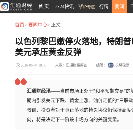
首 页
7x24快讯
行情
要闻
首页>
要闻中心>
正文
以色列黎巴嫩停火落地，特朗普
美元承压黄金反弹
来源：汇通财经原创
编辑：
长风破浪
2026-06-04 19:38
汇通财经讯——
当前市场正处于"和平预期交易"
期内引发美元下跌、黄金上涨、油价走低的"三联动
教训，投资者对于真正落地的持久协议仍保持高度
向，将是决定下一阶段市场方向的关键变量。