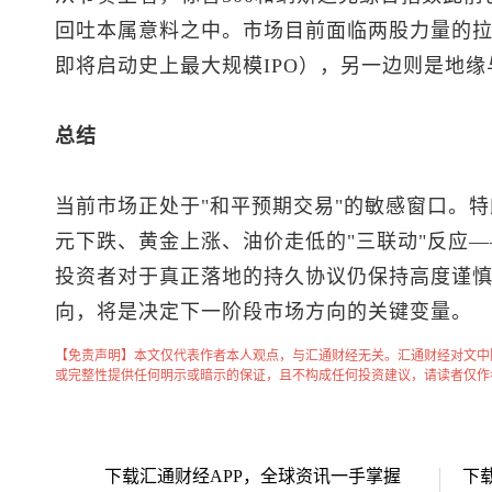
回吐本属意料之中。市场目前面临两股力量的拉锯
即将启动史上最大规模IPO），另一边则是地
总结
当前市场正处于"和平预期交易"的敏感窗口。
元下跌、黄金上涨、油价走低的"三联动"反应
投资者对于真正落地的持久协议仍保持高度谨
向，将是决定下一阶段市场方向的关键变量。
【免责声明】本文仅代表作者本人观点，与汇通财经无关。汇通财经对文中
或完整性提供任何明示或暗示的保证，且不构成任何投资建议，请读者仅作
下载汇通财经APP，全球资讯一手掌握
下