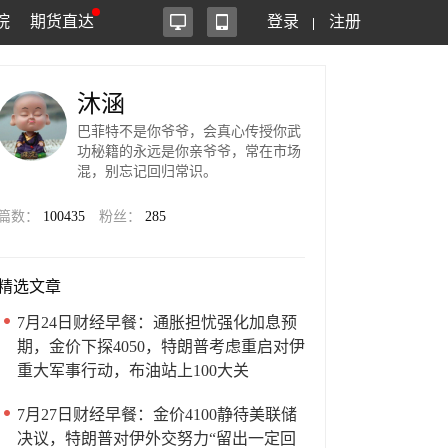
院
期货直达
登录
注册
沐涵
巴菲特不是你爷爷，会真心传授你武
功秘籍的永远是你亲爷爷，常在市场
混，别忘记回归常识。
篇数：
100435
粉丝：
285
精选文章
7月24日财经早餐：通胀担忧强化加息预
期，金价下探4050，特朗普考虑重启对伊
重大军事行动，布油站上100大关
7月27日财经早餐：金价4100静待美联储
决议，特朗普对伊外交努力“留出一定回