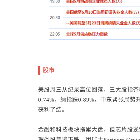
股市
美股
周三从纪录高位回落，三大股指齐收
0.74%，纳指跌0.89%。中东紧张
获利了结。
金融和科技板块拖累大盘，但芯片股逆
理类股普遍下跌，因瑞士Partners G