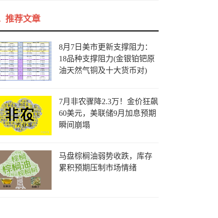
推荐文章
8月7日美市更新支撑阻力：
18品种支撑阻力(金银铂钯原
油天然气铜及十大货币对)
7月非农骤降2.3万！金价狂飙
60美元，美联储9月加息预期
瞬间崩塌
马盘棕榈油弱势收跌，库存
累积预期压制市场情绪