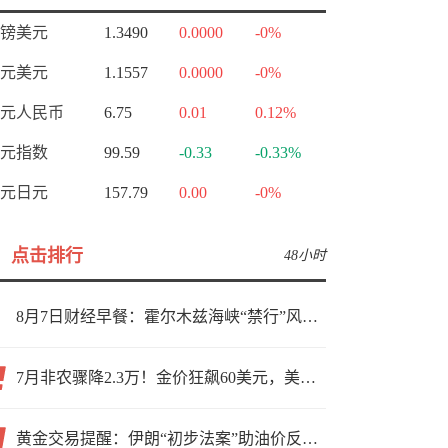
镑美元
1.3490
0.0000
-0%
元美元
1.1557
0.0000
-0%
元人民币
6.75
0.01
0.12%
元指数
99.59
-0.33
-0.33%
元日元
157.79
0.00
-0%
点击排行
48小时
8月7日财经早餐：霍尔木兹海峡“禁行”风波再起，油价急涨金价承压，非农夜市场博弈加剧
7月非农骤降2.3万！金价狂飙60美元，美联储9月加息预期瞬间崩塌
黄金交易提醒：伊朗“初步法案”助油价反弹逾3%，金价小幅承压，非农重磅来袭！