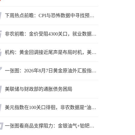
下周热点前瞻：CPI与恐怖数据中寻找预期差
非农前瞻：金价受阻4300关口，就业数据是“火上浇油”还是“釜底抽薪”？
机构：黄金回调接近尾声是布局时机，美元后市或走弱转为利多因素
一张图：2026年8月7日黄金原油外汇股指“枢纽点+多空持仓信号”一览
美联储与财政部的通胀债务困局
美元指数在100关口徘徊，非农数据是“油门”还是“刹车”？
一张图看商品支撑阻力：金银油气+铂钯铜农产品期货(2026年8月7日)