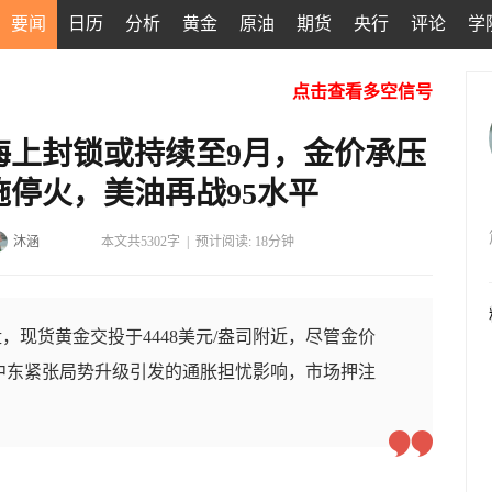
要闻
日历
分析
黄金
原油
期货
央行
评论
学
点击查看多空信号
海上封锁或持续至9月，金价承压
施停火，美油再战95水平
沐涵
本文共5302字
|
预计阅读: 18分钟
，现货黄金交投于4448美元/盎司附近，尽管金价
受中东紧张局势升级引发的通胀担忧影响，市场押注