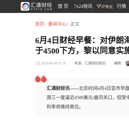
首 页
7x24快讯
行情
首页>
要闻中心>
正文
6月4日财经早餐：对伊朗
于4500下方，黎以同意实
来源：汇通财经原创
编辑：
2026-06-04 07:28
汇通财经讯——
北京时间6月4日亚市早盘
周三一度逼近4500美元/盎司关口，但
利率将维持高位。