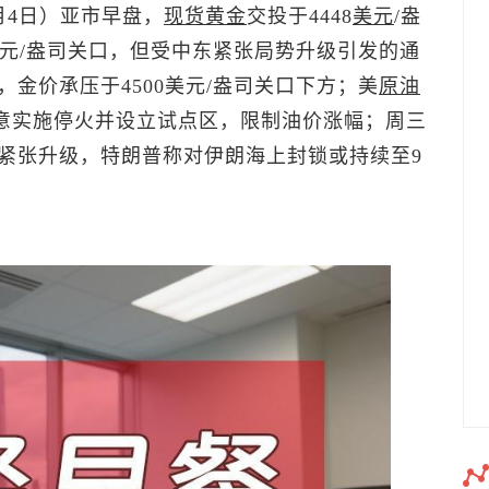
月4日）亚市早盘，
现货黄金
交投于4448
美元
/盎
美元/盎司关口，但受中东紧张局势升级引发的通
金价承压于4500美元/盎司关口下方；
美
原油
方同意实施停火并设立试点区，限制油价涨幅；周三
紧张升级，特朗普称对伊朗海上封锁或持续至9