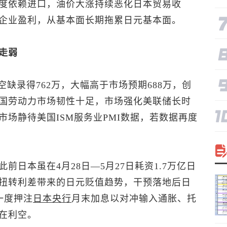
度依赖进口，油价大涨持续恶化日本贸易收
企业盈利，从基本面长期拖累日元基本面。
走弱
空缺录得762万，大幅高于市场预期688万，创
国劳动力市场韧性十足，市场强化美联储长时
场静待美国ISM服务业PMI数据，若数据再度
日本虽在4月28日—5月27日耗资1.7万亿日
扭转利差带来的日元贬值趋势，干预落地后日
一度押注
日本央行
月末加息以对冲输入通胀、托
在利空。