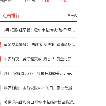
元日元
157.79
0.00
-0%
点击排行
48小时
8月7日财经早餐：霍尔木兹海峡“禁行”风波再起，油价急涨金价承压，非农夜市场博弈加剧
黄金交易提醒：伊朗“初步法案”助油价反弹逾3%，金价小幅承压，非农重磅来袭！
非农前夜，美联储突放“鹰言”！黄金与原油为何联手反攻？
7月非农骤降2.3万！金价狂飙60美元，美联储9月加息预期瞬间崩塌
非农前瞻：金价受阻4300关口，就业数据是“火上浇油”还是“釜底抽薪”？
美伊迎来缓和窗口 霍尔木兹临时协议临近落地