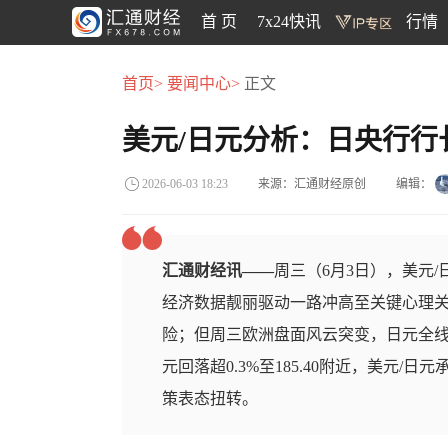
首 页
7x24快讯
行情
首页>
要闻中心>
正文
美元/日元分析：日央行行
来源：汇通财经原创
编辑：
2026-06-03 18:23
汇通财经讯——
周三（6月3日），美元
经济数据靓丽驱动一路冲高至关键心理关
险；但周三欧洲盘面风云突变，日元全
元回落超0.3%至185.40附近，美元
策表态扭转。