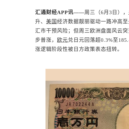
汇通财经APP讯——
周三（6月3日），
升、
美国
经济数据靓丽驱动一路冲高至
汇市干预风险；但周三欧洲盘面风云突
步普涨，
欧元
兑日元回落超0.3%至18
涨逻辑阶段性被日方政策表态扭转。