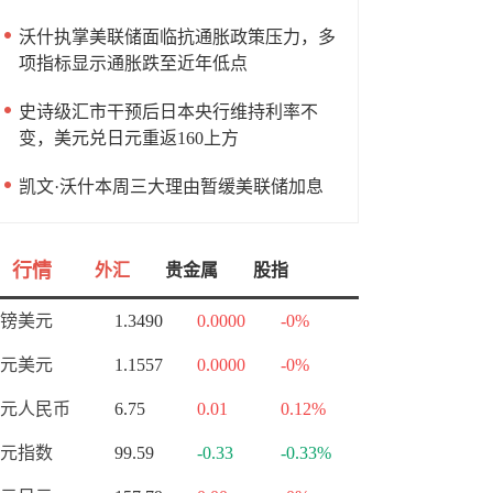
沃什执掌美联储面临抗通胀政策压力，多
项指标显示通胀跌至近年低点
史诗级汇市干预后日本央行维持利率不
变，美元兑日元重返160上方
凯文·沃什本周三大理由暂缓美联储加息
行情
外汇
贵金属
股指
镑美元
1.3490
0.0000
-0%
元美元
1.1557
0.0000
-0%
元人民币
6.75
0.01
0.12%
元指数
99.59
-0.33
-0.33%