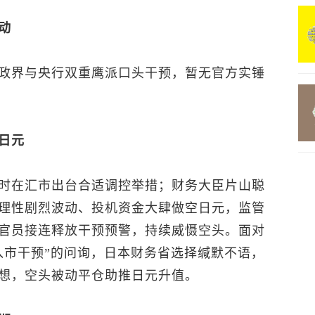
动
政界与央行双重鹰派口头干预，暂无官方实锤
日元
时在汇市出台合适调控举措；财务大臣片山聪
理性剧烈波动、投机资金大肆做空日元，监管
官员接连释放干预预警，持续威慑空头。面对
入市干预”的问询，日本财务省选择缄默不语，
想，空头被动平仓助推日元升值。