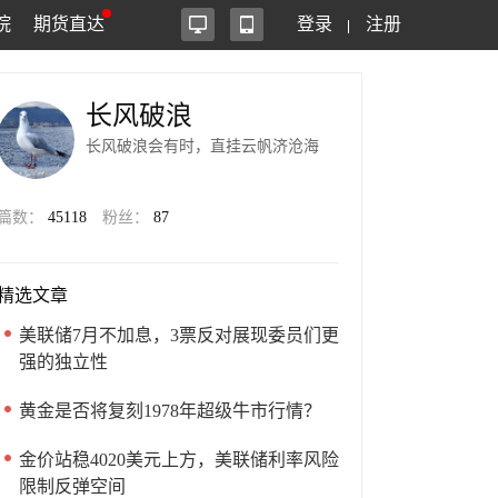
院
期货直达
登录
注册
长风破浪
长风破浪会有时，直挂云帆济沧海
篇数：
45118
粉丝：
87
精选文章
美联储7月不加息，3票反对展现委员们更
强的独立性
黄金是否将复刻1978年超级牛市行情？
金价站稳4020美元上方，美联储利率风险
限制反弹空间