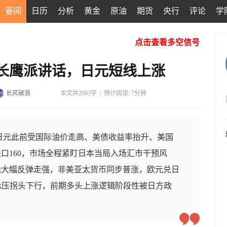
要闻
日历
分析
黄金
原油
期货
央行
评论
学
点击查看多空信号
长鹰派讲话，日元短线上涨
长风破浪
本文共2003字
|
预计阅读: 7分钟
/日元此前受国际油价走高、美债收益率抬升、美国
口160，市场全程紧盯日本当局入场汇市干预风
线大幅反弹走强，非美亚太货币同步普涨，欧元兑日
/日元承压拐头下行，前期多头上涨逻辑阶段性被日方政