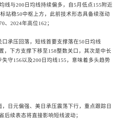
线与200日均线持续偏多，自5月低点155附近
I指标站稳50中枢上方，此前技术形态具备续涨动
0、2024年高位162；
关口承压回落，短线首要支撑落在50日均线
位置，下方支撑下移至158整数关口，其次是中长
失守156以及200日均线155，意味着多头趋势
面，日元偏强、美日承压震荡下行，重点跟踪日
省后续表态将直接影响短线波动；