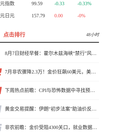
元指数
99.59
-0.33
-0.33%
元日元
157.79
0.00
-0%
点击排行
48小时
8月7日财经早餐：霍尔木兹海峡“禁行”风波再起，油价急涨金价承压，非农夜市场博弈加剧
7月非农骤降2.3万！金价狂飙60美元，美联储9月加息预期瞬间崩塌
下周热点前瞻：CPI与恐怖数据中寻找预期差
黄金交易提醒：伊朗“初步法案”助油价反弹逾3%，金价小幅承压，非农重磅来袭！
非农前瞻：金价受阻4300关口，就业数据是“火上浇油”还是“釜底抽薪”？