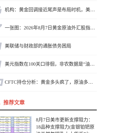
机构：黄金回调接近尾声是布局时机，美元后市或走弱转为利多因素
一张图：2026年8月7日黄金原油外汇股指“枢纽点+多空持仓信号”一览
美联储与财政部的通胀债务困局
美元指数在100关口徘徊，非农数据是“油门”还是“刹车”？
CFTC持仓分析：黄金多头疯了，原油多头跑了，日元空头投降了！
推荐文章
8月7日美市更新支撑阻力：
18品种支撑阻力(金银铂钯原