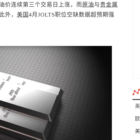
油价连续第三个交易日上涨，而
原油
与
贵金属
此外，
美国
4月JOLTS职位空缺数据超预期强
英
欧
美