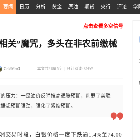
要闻
日历
分析
黄金
原油
期货
央行
评论
学
点击查看多空信号
相关”魔咒，多头在非农前缴械
GoldMan3
本文共2186.5字
|
预计阅读: 8分钟
面的压力：一是油价反弹推高通胀预期，削弱了美联
数据超预期强劲，强化了紧缩预期。
欧洲交易时段，
白银
价格一度下跌逾1.4%至74.00