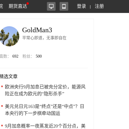
院
期货直达
登录
注册
GoldMan3
平常心即道，无事即自在
篇数：
692
粉丝：
500
精选文章
欧洲央行9月加息已被充分定价，能源风
险正在成为欧元的“隐形杀手”
美元兑日元163是“终点”还是“中点”？日
本央行的下一步棋牵动国运
9月加息概率一夜蒸发近20个百分点，美