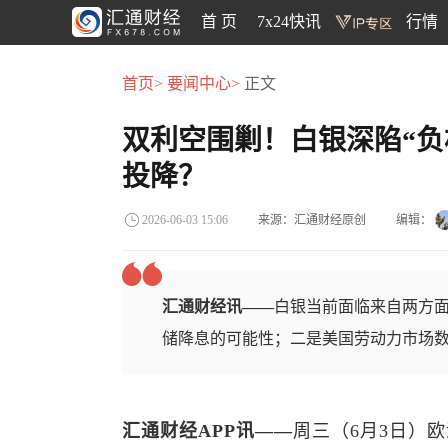
首 页
7x24快讯
行情
首页>
要闻中心>
正文
双利空围剿！白银深陷“负
投降？
来源：汇通财经原创
编辑：
2026-06-03 15:06
汇通财经讯——
白银当前面临来自两方
储降息的可能性；二是美国劳动力市场
汇通财经APP讯——
周三（6月3日）