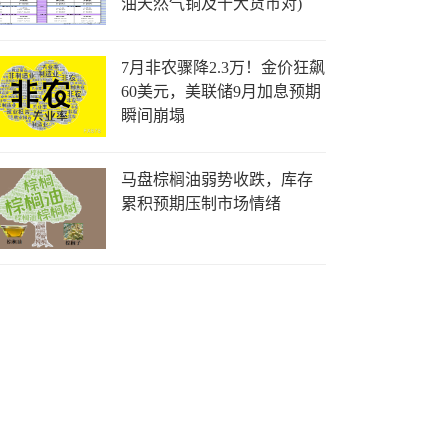
油天然气铜及十大货币对)
7月非农骤降2.3万！金价狂飙
60美元，美联储9月加息预期
瞬间崩塌
马盘棕榈油弱势收跌，库存
累积预期压制市场情绪