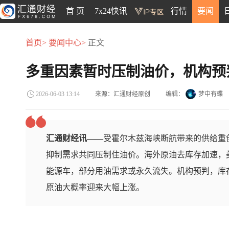
首 页
7x24快讯
行情
要闻
首页>
要闻中心>
正文
多重因素暂时压制油价，机构预
来源：汇通财经原创
编辑：
梦中有蝶
2026-06-03 13:14
汇通财经讯——
受霍尔木兹海峡断航带来的供给重
抑制需求共同压制住油价。海外原油去库存加速，
能源车，部分用油需求或永久流失。机构预判，库
原油大概率迎来大幅上涨。