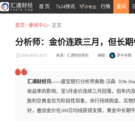
首 页
7x24快讯
行情
要闻
首页>
要闻中心>
正文
分析师：金价连跌三月，但长期
来源：汇通财经原创
编辑：
梦中有蝶
2026-06-03 10:37
汇通财经讯——
盛宝银行分析师奥勒·汉森（Ole H
收益率的影响，至5月金价连续三月回落，但年内
胀利空黄金仅为阶段性现象，央行持续购金、实物
好，叠加金价在200日均线获得支撑，黄金中长期