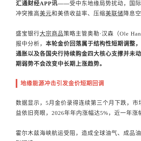
汇通财经APP讯——
受中东地缘局势扰动，国际
冲突推高
美元
和美债收益率、压缩
美联储
降息
盛宝银行
大宗商品
策略主管奥勒·汉森（Ole H
报中分析，
本轮金价回落属于结构性短期调整
通胀以及各国央行持续购金四大核心支撑并未
期弱势不会改变中长期上涨趋势。
地缘能源冲击引发金价短期回调
数据显示，5月金价录得连续第三个月下跌，市
益依旧亮眼，2026年年内涨幅达5%，近一年涨
霍尔木兹海峡航运受阻，造成全球油气、成品