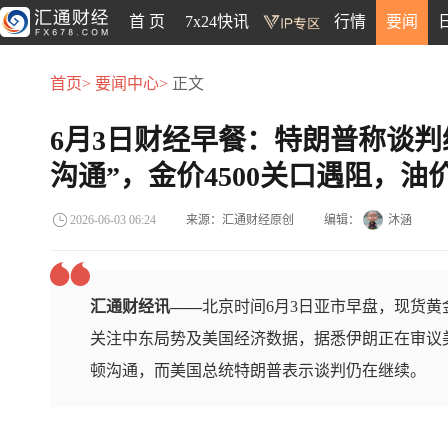
首 页
7x24快讯
行情
要闻
首页>
要闻中心>
正文
6月3日财经早餐：特朗普称谈判继
沟通”，金价4500关口遇阻，油
来源：汇通财经原创
编辑：
沐涵
2026-06-03 06:24
汇通财经讯——
北京时间6月3日亚市早盘，现货黄金
关注中东局势及美国经济数据，据悉伊朗正在审议
顿沟通，而美国总统特朗普表示谈判仍在继续。