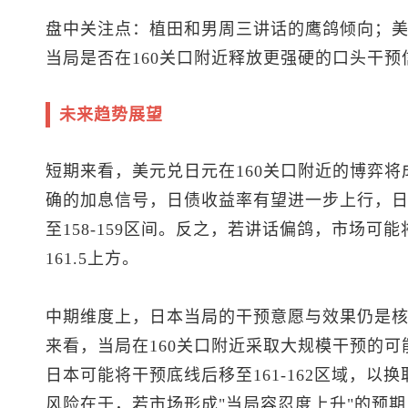
盘中关注点：植田和男周三讲话的鹰鸽倾向；
当局是否在160关口附近释放更强硬的口头干预
未来趋势展望
短期来看，
美元兑日元
在160关口附近的博弈
确的加息信号，日债收益率有望进一步上行，
至158-159区间。反之，若讲话偏鸽，市场可能
161.5上方。
中期维度上，日本当局的干预意愿与效果仍是
来看，当局在160关口附近采取大规模干预的可
日本可能将干预底线后移至161-162区域，
风险在于，若市场形成"当局容忍度上升"的预