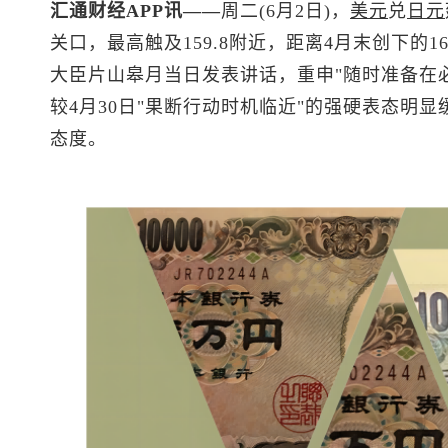
汇通财经APP讯——
周二(6月2日)，
美元
兑
日元
关口，最高触及159.8附近，距离4月末创下的1
大臣片山皋月当日发表讲话，重申"随时准备在
较4月30日"果断行动时机临近"的强硬表态明
态度。