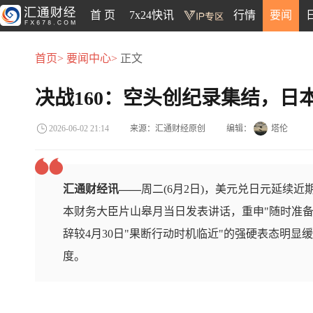
首 页
7x24快讯
行情
要闻
首页>
要闻中心>
正文
决战160：空头创纪录集结，日
来源：汇通财经原创
编辑：
塔伦
2026-06-02 21:14
汇通财经讯——
周二(6月2日)，美元兑日元延续近
本财务大臣片山皋月当日发表讲话，重申"随时准备
辞较4月30日"果断行动时机临近"的强硬表态明
度。