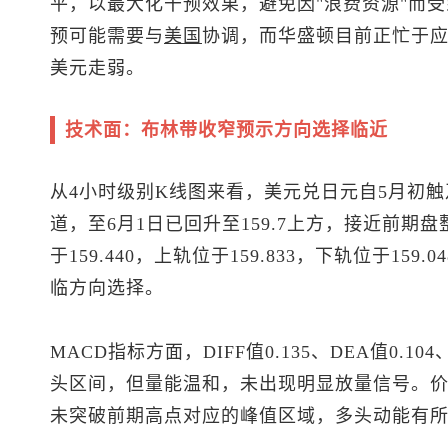
平，以最大化干预效果，避免因"浪费资源"而
预可能需要与
美国
协调，而华盛顿目前正忙于
美元走弱。
技术面：布林带收窄预示方向选择临近
从4小时级别K线图来看，
美元兑日元
自5月初触
道，至6月1日已回升至159.7上方，接近前
于159.440，上轨位于159.833，下轨位于1
临方向选择。
MACD指标方面，DIFF值0.135、DEA值0.1
头区间，但量能温和，未出现明显放量信号。价
未突破前期高点对应的峰值区域，多头动能有