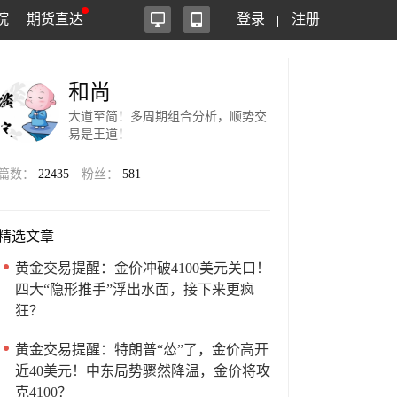
院
期货直达
登录
注册
和尚
大道至简！多周期组合分析，顺势交
易是王道！
篇数：
22435
粉丝：
581
精选文章
黄金交易提醒：金价冲破4100美元关口！
四大“隐形推手”浮出水面，接下来更疯
狂？
黄金交易提醒：特朗普“怂”了，金价高开
近40美元！中东局势骤然降温，金价将攻
克4100？