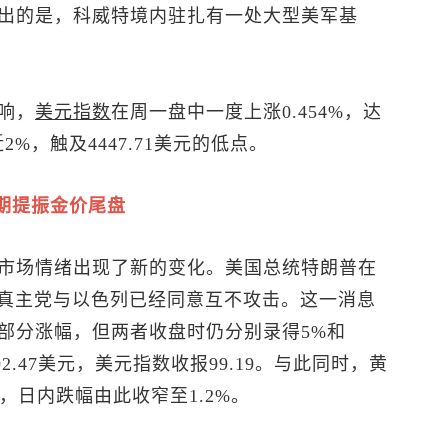
出的是，科威特境内驻扎有一处大型美军基
响，
美元指数
在周一盘中一度上涨0.454%，达
2%，触及4447.71美元的低点。
期提振金价尾盘
市场情绪出现了新的变化。美国总统特朗普在
，真主党与以色列已经同意互不攻击。这一消息
部分涨幅，但两者收盘时仍分别录得5%和
2.47美元，
美元指数
收报99.19。与此同时，黄
，日内跌幅由此收窄至1.2%。