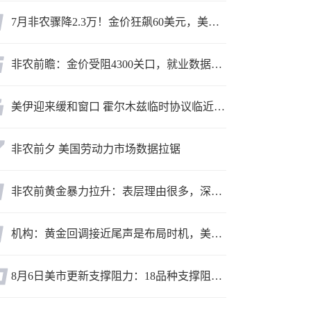
7月非农骤降2.3万！金价狂飙60美元，美联储9月加息预期瞬间崩塌
非农前瞻：金价受阻4300关口，就业数据是“火上浇油”还是“釜底抽薪”？
美伊迎来缓和窗口 霍尔木兹临时协议临近落地
非农前夕 美国劳动力市场数据拉锯
非农前黄金暴力拉升：表层理由很多，深层逻辑却让人困惑
机构：黄金回调接近尾声是布局时机，美元后市或走弱转为利多因素
8月6日美市更新支撑阻力：18品种支撑阻力(金银铂钯原油天然气铜及十大货币对)