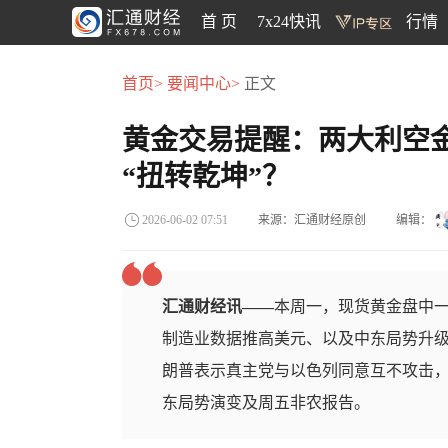
首 页
7x24快讯
行情
首页>
要闻中心>
正文
黄金交易提醒：两大利空
“扭转乾坤”？
来源：汇通财经原创
编辑：
2026-06-02 07:51
汇通财经讯——
本周一，现货黄金盘中一度
制造业数据推高美元、以及中东局势升
朗普表示真主党与以色列同意互不攻击，
东局势演变及周五非农报告。