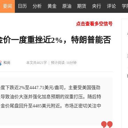
要闻
日历
分析
黄金
原油
期货
央行
评论
学
点击查看多空信号
金价一度重挫近2%，特朗普能否
和尚
本文共4621字
|
预计阅读: 16分钟
下跌近2%至4447.71美元/盎司，主要受美国强劲
级导致油价大涨并强化加息预期的双重打压。随后特
金价尾盘回升至4485美元附近。市场正密切关注中