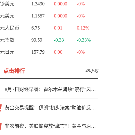
镑美元
1.3490
0.0000
-0%
元美元
1.1557
0.0000
-0%
元人民币
6.75
0.01
0.12%
元指数
99.59
-0.33
-0.33%
元日元
157.79
0.00
-0%
点击排行
48小时
8月7日财经早餐：霍尔木兹海峡“禁行”风波再起，油价急涨金价承压，非农夜市场博弈加剧
黄金交易提醒：伊朗“初步法案”助油价反弹逾3%，金价小幅承压，非农重磅来袭！
非农前夜，美联储突放“鹰言”！黄金与原油为何联手反攻？