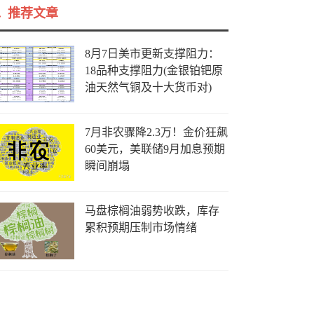
推荐文章
8月7日美市更新支撑阻力：
18品种支撑阻力(金银铂钯原
油天然气铜及十大货币对)
7月非农骤降2.3万！金价狂飙
60美元，美联储9月加息预期
瞬间崩塌
马盘棕榈油弱势收跌，库存
累积预期压制市场情绪