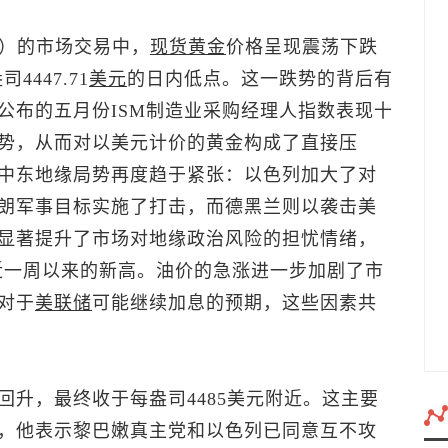
日）的市场交易中，
现货黄金
价格呈现震荡下跌
447.71
美元
的日内低点。这一跌势的背后有
公布的五月份ISM制造业采购经理人指数表现十
势，从而对以美元计价的黄金构成了直接压
中东地缘局势再度趋于紧张：以色列加大了对
朗军事目标实施了打击，而德黑兰则以袭击美
显著提升了市场对地缘政治风险的担忧情绪，
近一周以来的新高。油价的急涨进一步加剧了市
对于
美联储
可能继续加息的预期，这些因素共
升，最终收于每盎司4485美元附近。这主要
，他表示黎巴嫩真主党和以色列已同意互不攻