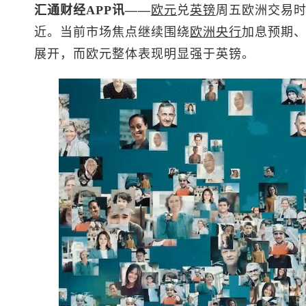
汇通财经APP讯——
欧元
兑
英镑
周五欧洲交易时
近。当前市场焦点继续围绕
欧洲央行
加息预期
展开，而欧元整体表现明显强于英镑。