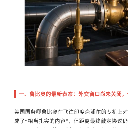
一、鲁比奥的最新表态：外交窗口尚未关闭，
美国国务卿鲁比奥在飞往印度斋浦尔的专机上
成了“相当扎实的内容”，但距离最终敲定协议