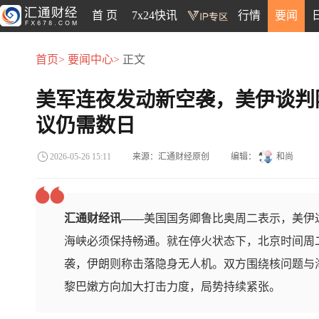
首 页
7x24快讯
行情
要闻
首页>
要闻中心>
正文
美军连夜发动新空袭，美伊谈判
议仍需数日
来源：汇通财经原创
编辑：
和尚
2026-05-26 15:11
汇通财经讯——
美国国务卿鲁比奥周二表示，美伊
海峡必须保持畅通。就在停火状态下，北京时间周
袭，伊朗则称击落隐身无人机。双方围绕核问题与
黎巴嫩方向加大打击力度，局势持续紧张。