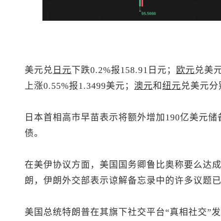
美元兑
日元
下跌0.2%报158.91日元；
欧元
兑美
上涨0.55%报1.3499美元；
澳元
和
纽元
兑美元
分
日本首相高市早苗表示将额外增加190亿美元
债。
在美伊协议方面，美国国务卿鲁比奥称要么达成
朗，伊朗外交部表示谅解备忘录中的许多议题
美国总统特朗普在其旗下社交平台“真相社交”