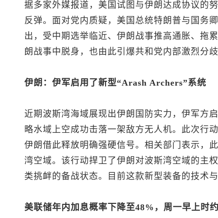
据多家外媒报道，美国试图与伊朗达成协议的努
反弹。面对党内质疑，美国总统特朗普与国务
出，受中期选举临近、伊朗战事推高通胀、拖
朗战事中脱身，也由此引爆共和党内部激烈分歧
伊朗：伊军启用了新型“Arash Archers”系统
近期波斯湾海域展现出伊朗国防实力，伊军方启用新型
略水域上空成功击落一架敌方无人机。此次行
伊朗借此释放明确强硬信号。相关部门表示，
湾空域。该行动捍卫了伊朗对波斯湾空域的主
类挑衅的备战状态。目前这款新型装备的技术
美联储年内加息概率下降至48%，周一早上时约