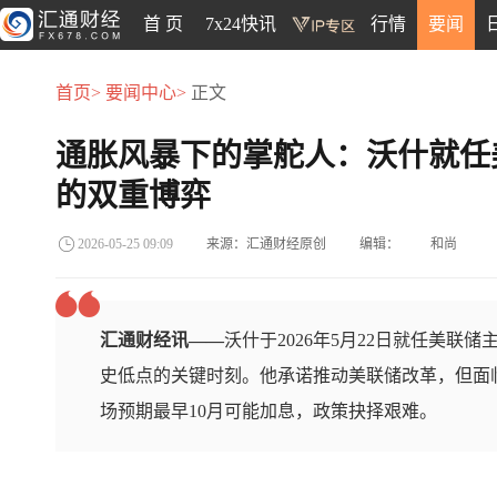
首 页
7x24快讯
行情
要闻
首页>
要闻中心>
正文
通胀风暴下的掌舵人：沃什就任
的双重博弈
来源：汇通财经原创
编辑：
和尚
2026-05-25 09:09
汇通财经讯——
沃什于2026年5月22日就任美联
史低点的关键时刻。他承诺推动美联储改革，但面
场预期最早10月可能加息，政策抉择艰难。