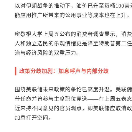
以对伊朗战争的推动下，油价已升至每桶100
美
能应用推广所带来的公用事业等成本也在上升
密歇根大学上周五公布的消费者调查显示，消
人和独立选民的乐观情绪更是降至特朗普第二
治与经济风险的双重压力。
政策分歧加剧：加息呼声与内部分歧
围绕美联储未来政策的争论已高度升温。美联储
普任命并曾参与主席职位竞选——在上周五表
近来持不同意见的官员观点，即美联储应取消政
加息打开空间。