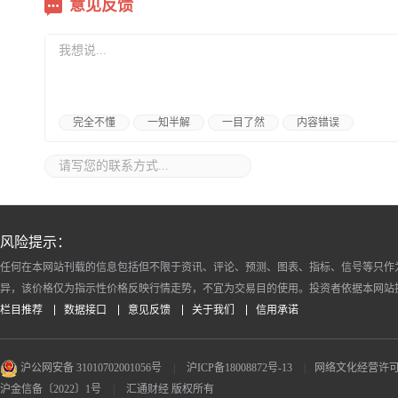
意见反馈
完全不懂
一知半解
一目了然
内容错误
风险提示：
任何在本网站刊载的信息包括但不限于资讯、评论、预测、图表、指标、信号等只作
异，该价格仅为指示性价格反映行情走势，不宜为交易目的使用。投资者依据本网站
栏目推荐
数据接口
意见反馈
关于我们
信用承诺
沪公网安备 31010702001056号
|
沪ICP备18008872号-13
|
网络文化经营许可证 沪
沪金信备〔2022〕1号
|
汇通财经 版权所有