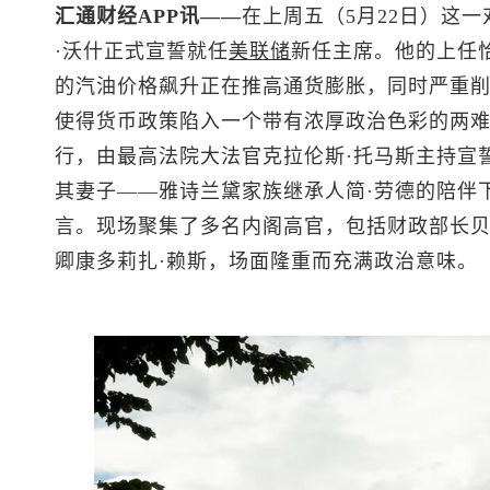
汇通财经APP讯——
在上周五（5月22日）这一
·沃什正式宣誓就任
美联储
新任主席。他的上任
的汽油价格飙升正在推高通货膨胀，同时严重
使得货币政策陷入一个带有浓厚政治色彩的两
行，由最高法院大法官克拉伦斯·托马斯主持宣
其妻子——雅诗兰黛家族继承人简·劳德的陪伴
言。现场聚集了多名内阁高官，包括财政部长
卿康多莉扎·赖斯，场面隆重而充满政治意味。