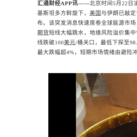
汇通财经APP讯——
北京时间5月22
基斯坦多方斡旋下，
美国
与伊朗已敲定
布。该突发消息快速席卷全球能源市场
期货
短线大幅跳水，地缘风险溢价集中
线跌破100
美元
/桶关口，最低下探至98
最大跌幅超4%，短期市场情绪由避险