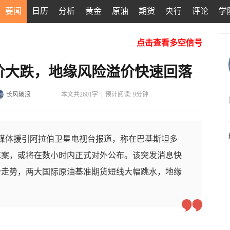
要闻
日历
分析
黄金
原油
期货
央行
评论
学
点击查看多空信号
价大跌，地缘风险溢价快速回落
长风破浪
本文共2601字
|
预计阅读: 9分钟
，媒体援引阿拉伯卫星电视台报道，称在巴基斯坦多
草案，或将在数小时内正式对外公布。该突发消息快
价走势，两大国际原油基准期货短线大幅跳水，地缘