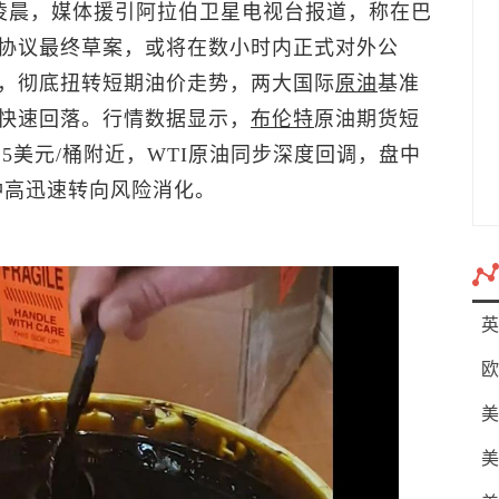
日凌晨，媒体援引阿拉伯卫星电视台报道，称在巴
协议最终草案，或将在数小时内正式对外公
，彻底扭转短期油价走势，两大国际
原油
基准
快速回落。行情数据显示，
布伦特
原油
期货短
.5美元/桶附近，WTI原油同步深度回调，盘中
冲高迅速转向风险消化。
英
欧
美
美