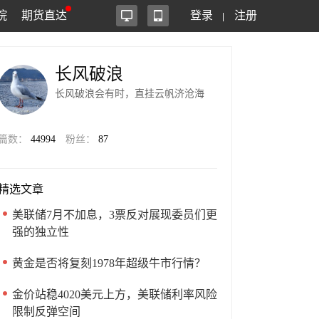
院
期货直达
登录
注册
长风破浪
长风破浪会有时，直挂云帆济沧海
篇数：
44994
粉丝：
87
精选文章
美联储7月不加息，3票反对展现委员们更
强的独立性
黄金是否将复刻1978年超级牛市行情？
金价站稳4020美元上方，美联储利率风险
限制反弹空间