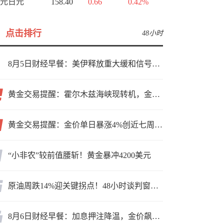
元日元
158.40
0.66
0.42%
点击排行
48小时
8月5日财经早餐：美伊释放重大缓和信号，现货黄金高位持稳，美油重挫超6%
黄金交易提醒：霍尔木兹海峡现转机，金价小幅反弹，能否借就业数据再上新台阶？
黄金交易提醒：金价单日暴涨4%创近七周新高，加息预期降温叠加霍尔木兹“暂停信号”，牛市重启了？
“小非农”较前值腰斩！黄金暴冲4200美元
原油周跌14%迎关键拐点！48小时谈判窗口，暗藏行情变数
8月6日财经早餐：加息押注降温，金价飙升至近两个月高位，地缘缓和预期，美油75关口拉锯