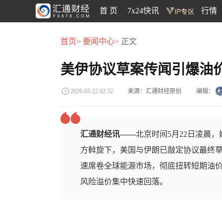
首 页
7x24快讯
行情
首页>
要闻中心>
正文
美伊协议草案传闻引爆油
来源：汇通财经原创
编辑：
2026-05-22 02:32
汇通财经讯——
北京时间5月22日凌晨
方斡旋下，美国与伊朗已敲定协议最终
速席卷全球能源市场，彻底扭转短期油
风险溢价集中快速回落。