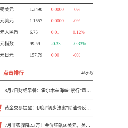
镑美元
1.3490
0.0000
-0%
元美元
1.1557
0.0000
-0%
元人民币
6.75
0.01
0.12%
元指数
99.59
-0.33
-0.33%
元日元
157.79
0.00
-0%
点击排行
48小时
8月7日财经早餐：霍尔木兹海峡“禁行”风波再起，油价急涨金价承压，非农夜市场博弈加剧
黄金交易提醒：伊朗“初步法案”助油价反弹逾3%，金价小幅承压，非农重磅来袭！
7月非农骤降2.3万！金价狂飙60美元，美联储9月加息预期瞬间崩塌