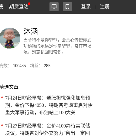
院
期货直达
登录
注册
沐涵
巴菲特不是你爷爷，会真心传授你武
功秘籍的永远是你亲爷爷，常在市场
混，别忘记回归常识。
篇数：
100435
粉丝：
285
精选文章
7月24日财经早餐：通胀担忧强化加息预
期，金价下探4050，特朗普考虑重启对伊
重大军事行动，布油站上100大关
7月27日财经早餐：金价4100静待美联储
决议，特朗普对伊外交努力“留出一定回