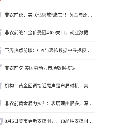
非农前夜，美联储突放“鹰言”！黄金与原油为何联手反攻？
非农前瞻：金价受阻4300关口，就业数据是“火上浇油”还是“釜底抽薪”？
下周热点前瞻：CPI与恐怖数据中寻找预期差
非农前夕 美国劳动力市场数据拉锯
机构：黄金回调接近尾声是布局时机，美元后市或走弱转为利多因素
非农前黄金暴力拉升：表层理由很多，深层逻辑却让人困惑
8月6日美市更新支撑阻力：18品种支撑阻力(金银铂钯原油天然气铜及十大货币对)