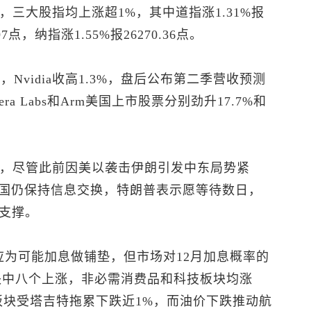
，三大股指均上涨超1%，其中道指涨1.31%报
.97点，纳指涨1.55%报26270.36点。
Nvidia收高1.3%，盘后公布第二季营收预测
a Labs和Arm美国上市股票分别劲升17.7%和
材，尽管此前因美以袭击伊朗引发中东局势紧
国仍保持信息交换，特朗普表示愿等待数日，
供支撑。
应为可能加息做铺垫，但市场对12月加息概率的
块中八个上涨，非必需消费品和科技板块均涨
品板块受塔吉特拖累下跌近1%，而油价下跌推动航