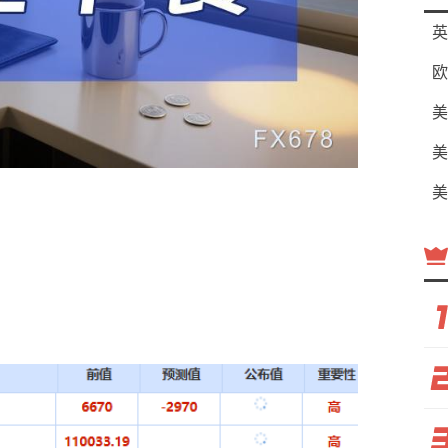
英
欧
美
美
美