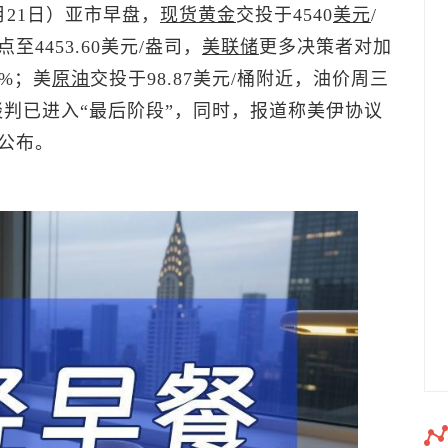
月21日）亚市早盘，
现货黄金
交投于4540
美元
/
4453.60美元/盎司，
美联储
更多决策者对加
%；
美
原油
交投于98.87美元/桶附近，油价周三
判已进入“最后阶段”，同时，报道称美伊协议
公布。