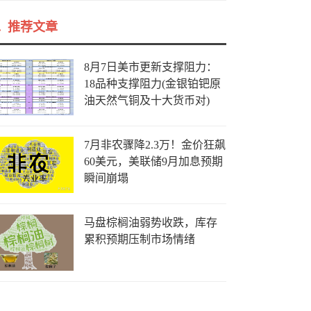
推荐文章
8月7日美市更新支撑阻力：
18品种支撑阻力(金银铂钯原
油天然气铜及十大货币对)
7月非农骤降2.3万！金价狂飙
60美元，美联储9月加息预期
瞬间崩塌
马盘棕榈油弱势收跌，库存
累积预期压制市场情绪