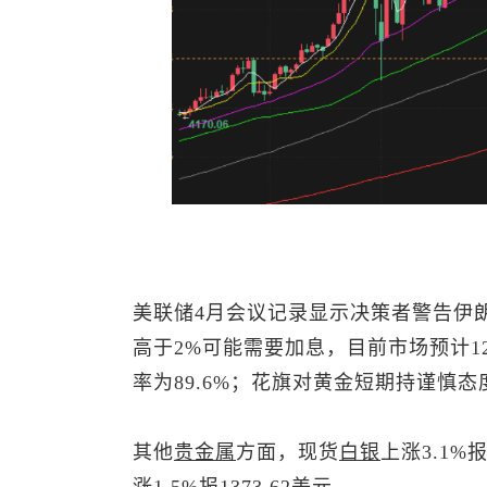
美联储4月会议记录显示决策者警告伊
高于2%可能需要加息，目前市场预计12
率为89.6%；花旗对黄金短期持谨慎态度
其他
贵金属
方面，
现货
白银
上涨3.1%报
涨1.5%报1373.62美元。