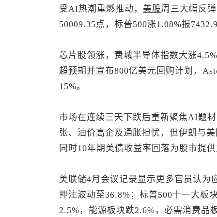
受AI热潮重燃推动，
美股
周三大幅反弹
50009.35点，
标普500
涨1.08%报7432
芯片股领涨，费城半导体指数大涨4.5%，
超预期并宣布800亿美元回购计划，Aster
15%。
市场在连续三天下跌后重新聚焦AI题
张、油价高企及通胀担忧，但伊朗与美
同时10年期美债收益率回落为股市提
美联储4月会议记录显示更多官员认为
押注波动至36.8%；
标普500
十一大板
2.5%，能源板块跌2.6%，必需消费