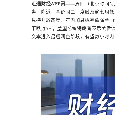
汇通财经APP讯——
周四（北京时间5
盎司附近，金价周三一度触及逾七周低点至
息持开放态度，年内加息概率微降至53
下跌近5%，
美国
总统特朗普表示美伊谈
文本进入最后润色阶段，有望数小时内