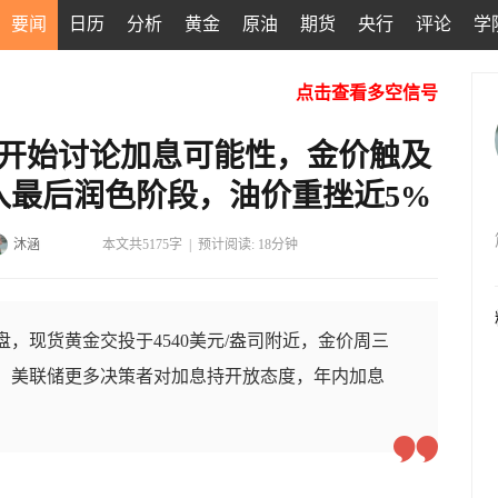
要闻
日历
分析
黄金
原油
期货
央行
评论
学
点击查看多空信号
储开始讨论加息可能性，金价触及
入最后润色阶段，油价重挫近5%
沐涵
本文共5175字
|
预计阅读: 18分钟
盘，现货黄金交投于4540美元/盎司附近，金价周三
/盎司，美联储更多决策者对加息持开放态度，年内加息