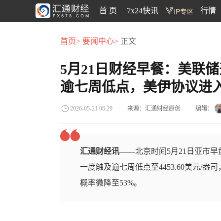
首 页
7x24快讯
行情
首页>
要闻中心>
正文
5月21日财经早餐：美联
逾七周低点，美伊协议进
来源：汇通财经原创
编辑：
2026-05-21 06:29
汇通财经讯——
北京时间5月21日亚市早
一度触及逾七周低点至4453.60美元
概率微降至53%。