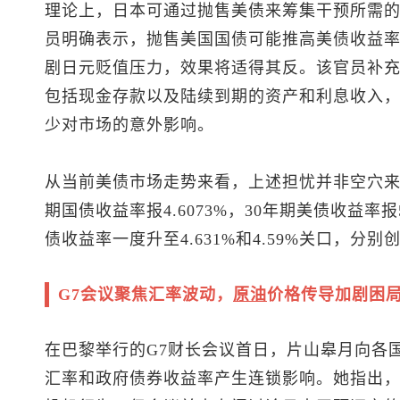
理论上，日本可通过抛售美债来筹集干预所需
员明确表示，抛售美国国债可能推高美债收益
剧日元贬值压力，效果将适得其反。该官员补
包括现金存款以及陆续到期的资产和利息收入
少对市场的意外影响。
从当前美债市场走势来看，上述担忧并非空穴来风
期国债收益率报4.6073%，30年期美债收益率报
债收益率一度升至4.631%和4.59%关口，分
G7会议聚焦汇率波动，
原油
价格传导加剧困
在巴黎举行的G7财长会议首日，片山皋月向各
汇率和政府债券收益率产生连锁影响。她指出