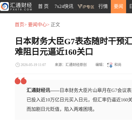
首 页
7x24快讯
行情
要闻
首页>
要闻中心>
正文
日本财务大臣G7表态随时干预汇
难阻日元逼近160关口
来源：汇通财经原创
编辑：
和尚
2026-05-19 11:07
汇通财经讯——
日本财务大臣片山皋月在G7会议表
已投入近10万亿日元买入日元，但汇率仍逼近16
而加剧日元贬值，陷入两难困境。