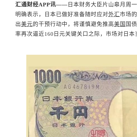
汇通财经APP讯——
日本财务大臣片山皋月周一
明确表示，日本已做好准备随时应对
外汇
市场
出
美元
的干预行动中，将谨慎避免推高
美国
国
率再次逼近160日元关键关口之际，市场对日