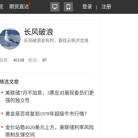
院
期货直达
登录
注册
长风破浪
长风破浪会有时，直挂云帆济沧海
篇数：
45118
粉丝：
87
精选文章
美联储7月不加息，3票反对展现委员们更
强的独立性
黄金是否将复刻1978年超级牛市行情？
金价站稳4020美元上方，美联储利率风险
限制反弹空间