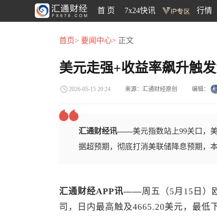
首 页
7x24快讯
行情
首页>
要闻中心>
正文
美元走强+收益率飙升触
来源：汇通财经原创
编辑：
2026-05-15 20:24
汇通财经讯——
美元指数站上99关口，
据超预期，彻底打消美联储降息预期，
汇通财经APP讯——
周五（5月15日）
司，日内最高触及4665.20美元，最低下