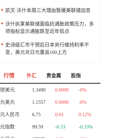
凯文·沃什本周三大理由暂缓美联储加息
沃什执掌美联储面临抗通胀政策压力，多
项指标显示通胀跌至近年低点
史诗级汇市干预后日本央行维持利率不
变，美元兑日元重返160上方
行情
外汇
贵金属
股指
镑美元
1.3490
0.0000
-0%
元美元
1.1557
0.0000
-0%
元人民币
6.75
0.01
0.12%
元指数
99.59
-0.33
-0.33%