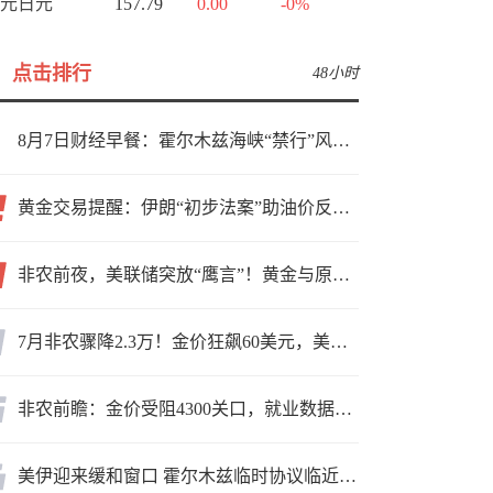
元日元
157.79
0.00
-0%
点击排行
48小时
8月7日财经早餐：霍尔木兹海峡“禁行”风波再起，油价急涨金价承压，非农夜市场博弈加剧
黄金交易提醒：伊朗“初步法案”助油价反弹逾3%，金价小幅承压，非农重磅来袭！
非农前夜，美联储突放“鹰言”！黄金与原油为何联手反攻？
7月非农骤降2.3万！金价狂飙60美元，美联储9月加息预期瞬间崩塌
非农前瞻：金价受阻4300关口，就业数据是“火上浇油”还是“釜底抽薪”？
美伊迎来缓和窗口 霍尔木兹临时协议临近落地