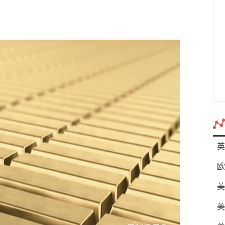
英
欧
美
美