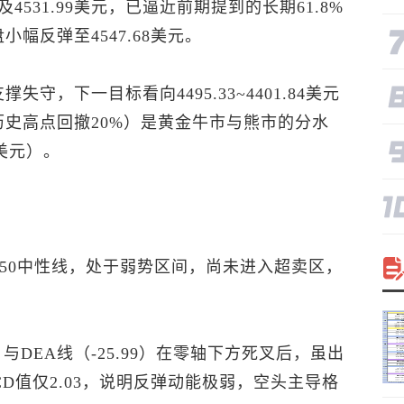
531.99美元，已逼近前期提到的长期61.8%
小幅反弹至4547.68美元。
失守，下一目标看向4495.33~4401.84美元
较历史高点回撤20%）是黄金牛市与熊市的分水
9美元）。
已跌破50中性线，处于弱势区间，尚未进入超卖区，
.98）与DEA线（-25.99）在零轴下方死叉后，虽出
D值仅2.03，说明反弹动能极弱，空头主导格