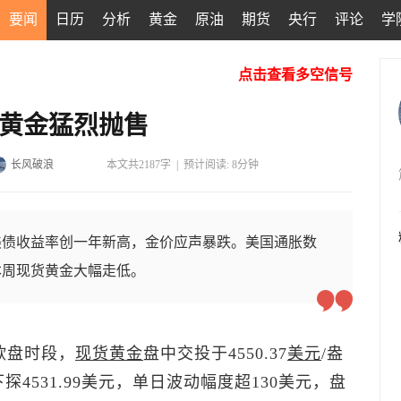
要闻
日历
分析
黄金
原油
期货
央行
评论
学
点击查看多空信号
发黄金猛烈抛售
长风破浪
本文共2187字
|
预计阅读: 8分钟
美债收益率创一年新高，金价应声暴跌。美国通胀数
本周现货黄金大幅走低。
欧盘时段，
现货黄金
盘中交投于4550.37
美元
/盎
探4531.99美元，单日波动幅度超130美元，盘