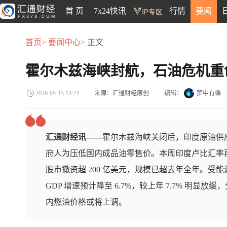
首 页
7x24快讯
行情
要闻
首页>
要闻中心>
正文
霍尔木兹海峡封航，石油危机重
来源：汇通财经原创
编辑：
梦中有蝶
2026-05-15 13:24
汇通财经讯——
霍尔木兹海峡关闭后，印度原油供
府人为压低国内成品油零售价。本周印度卢比汇率
股市撤资超 200 亿美元，规模已超去年全年。受能源冲击
GDP 增速预计降至 6.7%，较上年 7.7% 明
内燃油价格或将上调。