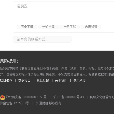
完全不懂
一知半解
一目了然
内容错误
风险提示：
任何在本网站刊载的信息包括但不限于资讯、评论、预测、图表、指标、信号等只作
异，该价格仅为指示性价格反映行情走势，不宜为交易目的使用。投资者依据本网站
栏目推荐
数据接口
意见反馈
关于我们
信用承诺
沪公网安备 31010702001056号
|
沪ICP备18008872号-13
|
网络文化经营许可证 沪
沪金信备〔2022〕1号
|
汇通财经 版权所有