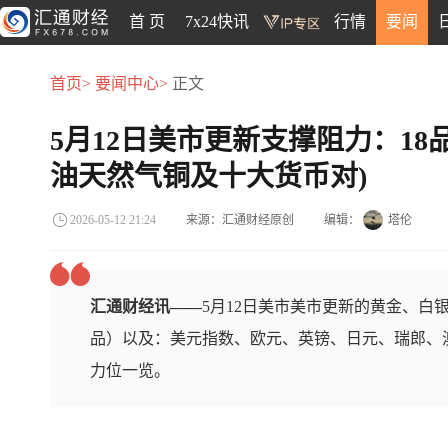
首 页
7x24快讯
行情
要闻
首页>
要闻中心>
正文
5月12日美市更新支撑阻力：18
油天然气铜及十大货币对)
来源：汇通财经原创
编辑：
塔伦
2026-05-12 21:24
汇通财经讯——
5月12日美市美市更新的黄金、白
品）以及：美元指数、欧元、英镑、日元、瑞郎、澳
力位一览。