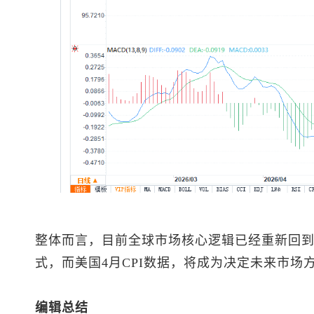
整体而言，目前全球市场核心逻辑已经重新回到“
式，而美国4月CPI数据，将成为决定未来市场
编辑总结