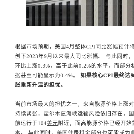
根据市场预期，美国4月整体CPI同比涨幅预计将升
创下2023年9月以来最大同比涨幅。 与此同时
环比上涨0.3%，高于此前0.2%的水平，而
据甚至可能显示为0.4%。
如果核心CPI最终达
胀重新升温的担忧。
当前市场最大的担忧之一，来自能源价格上涨对
持续紧张，霍尔木兹海峡运输风险依旧存在，
前运行于104
美元
附近，而高能源价格已经开始
本。 与此同时，美国住房租金部分也可能成为此次CP