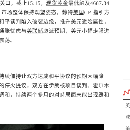
关口，截止15:15，
现货黄金
最低触及4687.34
近。市场整体保持观望姿态，静待
美国
CPI指引方
和平谈判陷入破裂边缘，推升美元避险属性，
通胀忧虑与
美联储
鹰派预期，美元小幅走强进
震荡。
持续僵持让双方达成和平协议的预期大幅降
的停火提议，双方在伊朗核项目谈判、霍尔木
调和，持续两个多月的对峙局面未能出现缓和
英
欧
美