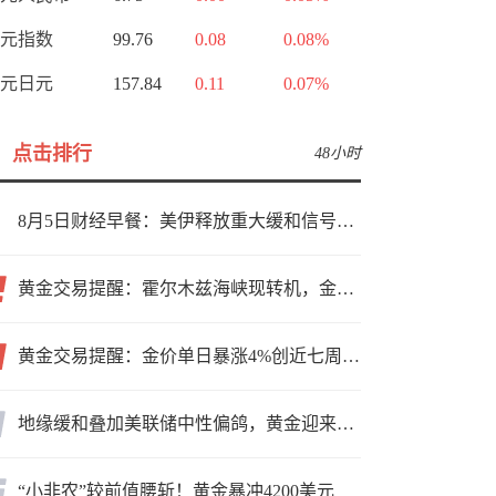
元指数
99.76
0.08
0.08%
元日元
157.84
0.11
0.07%
点击排行
48小时
8月5日财经早餐：美伊释放重大缓和信号，现货黄金高位持稳，美油重挫超6%
黄金交易提醒：霍尔木兹海峡现转机，金价小幅反弹，能否借就业数据再上新台阶？
黄金交易提醒：金价单日暴涨4%创近七周新高，加息预期降温叠加霍尔木兹“暂停信号”，牛市重启了？
地缘缓和叠加美联储中性偏鸽，黄金迎来上行窗口
“小非农”较前值腰斩！黄金暴冲4200美元