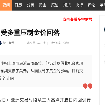
要闻
日历
分析
黄金
原油
期货
央行
评论
学
点击查看多空信号
，受多重压制金价回落
梦中有蝶
本文共1746.5字
|
预计阅读: 6分钟
的小幅上涨而逼近三周高位，但仍难以借此机会实现
派预期支撑了美元，从而限制了黄金的涨幅。目前交
定的走向。
12日）亚洲交易时段从三周高点开启日内回调行