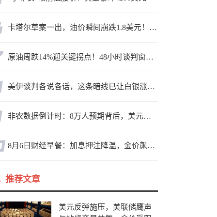
卡塔尔草案一出，油价瞬间崩跌1.8美元！海峡真要通了？
原油周跌14%迎关键拐点！48小时谈判窗口，暗藏行情变数
美伊谈判各说各话，这条暗线已让白银涨疯了
非农数据倒计时：8万人预期背后，美元方向面临重新选择
8月6日财经早餐：加息押注降温，金价飙升至近两个月高位，地缘缓和预期，美油75关口拉锯
推荐文章
美元反弹施压，美联储鹰声