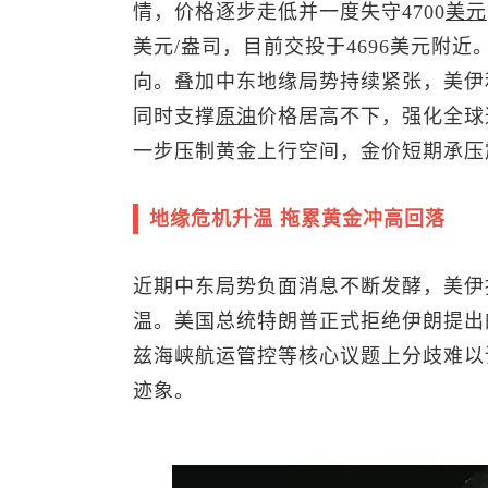
情，价格逐步走低并一度失守4700
美元
美元/盎司，目前交投于4696美元附
向。叠加中东地缘局势持续紧张，美伊
同时支撑
原油
价格居高不下，强化全球
一步压制黄金上行空间，金价短期承压
地缘危机升温 拖累黄金冲高回落
近期中东局势负面消息不断发酵，美伊
温。美国总统特朗普正式拒绝伊朗提出
兹海峡航运管控等核心议题上分歧难以
迹象。