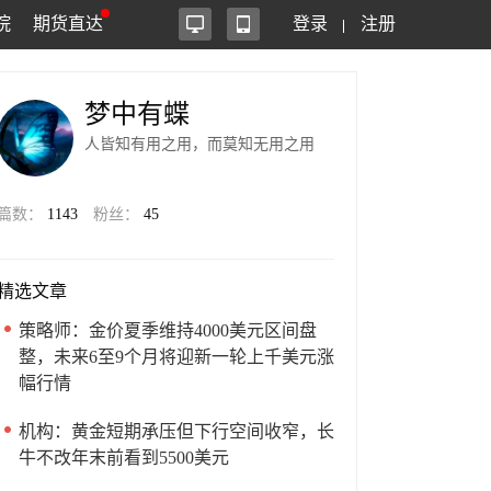
院
期货直达
登录
注册
梦中有蝶
人皆知有用之用，而莫知无用之用
篇数：
1143
粉丝：
45
精选文章
策略师：金价夏季维持4000美元区间盘
整，未来6至9个月将迎新一轮上千美元涨
幅行情
机构：黄金短期承压但下行空间收窄，长
牛不改年末前看到5500美元