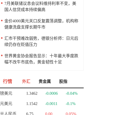
7月美联储议息会议料维持利率不变，美
国人信贷成本持续偏高
金价4000美元关口反复震荡调整，机构称
健康洗盘支撑长期牛市
汇市干预难改弱势，德银分析师：日元后
续仍存在贬值压力
世界黄金协会报告显示：十年最大季度跌
幅不改牛市底色，黄金韧性十足
行情
外汇
贵金属
股指
镑美元
1.3462
-0.0006
-0.04%
元美元
1.1542
-0.0011
-0.1%
元人民币
6.75
0.00
0.05%