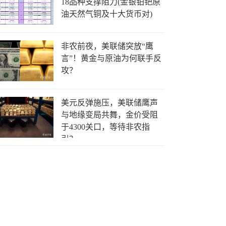
18品种支撑阻力(金银铂钯原
油天然气铜及十大货币对)
非农前夜，美联储突放“鹰
言”！黄金与原油为何联手反
攻？
美元反弹施压，美联储鹰声
与地缘变局共舞，金价受阻
于4300关口，等待非农指
引？