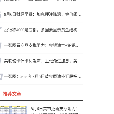
8月6日财经早餐：加息押注降温，金价飙升至近两个月高位，地缘缓和预期，美油75关口拉锯
投行称4000是底部，多因素显示黄金结构性机会显现
一张图看商品支撑阻力：金银油气+铂钯铜农产品期货(2026年8月5日)
美联储卡什卡利发声：主张渐进加息，美联储内部政策分歧
一张图：2026年8月5日黄金原油外汇股指“枢纽点+多空持仓信号”一览
推荐文章
8月6日美市更新支撑阻力：