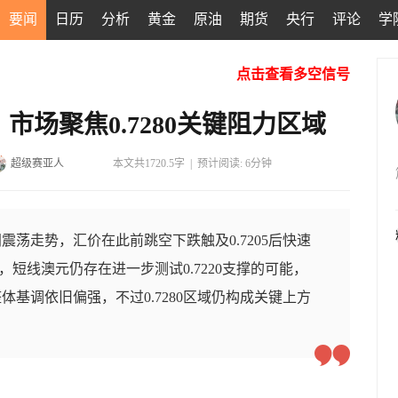
要闻
日历
分析
黄金
原油
期货
央行
评论
学
点击查看多空信号
场聚焦0.7280关键阻力区域
超级赛亚人
本文共1720.5字
|
预计阅读: 6分钟
震荡走势，汇价在此前跳空下跌触及0.7205后快速
为，短线澳元仍存在进一步测试0.7220支撑的可能，
基调依旧偏强，不过0.7280区域仍构成关键上方