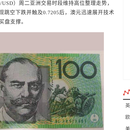
D/USD）周二亚洲交易时段维持高位整理走势，
出现跳空下跌并触及0.7205后，澳元迅速展开技术
买盘支撑。
英
欧
美