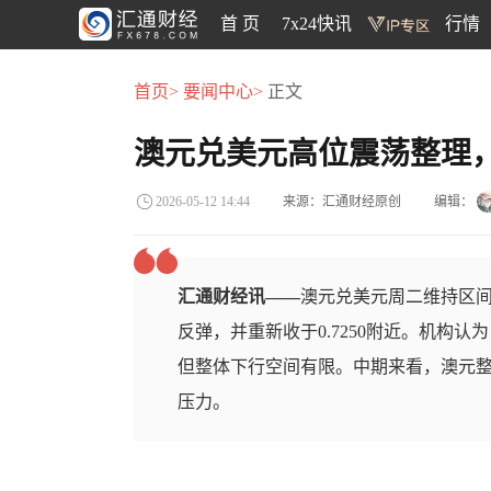
首 页
7x24快讯
行情
首页>
要闻中心>
正文
澳元兑美元高位震荡整理，市
来源：汇通财经原创
编辑：
2026-05-12 14:44
汇通财经讯——
澳元兑美元周二维持区间
反弹，并重新收于0.7250附近。机构认
但整体下行空间有限。中期来看，澳元整体
压力。