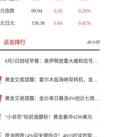
元指数
99.94
0.26
0.26%
元日元
158.38
0.64
0.41%
点击排行
48小时
8月5日财经早餐：美伊释放重大缓和信号，现货黄金高位持稳，美油重挫超6%
黄金交易提醒：霍尔木兹海峡现转机，金价小幅反弹，能否借就业数据再上新台阶？
黄金交易提醒：金价单日暴涨4%创近七周新高，加息预期降温叠加霍尔木兹“暂停信号”，牛市重启了？
“小非农”较前值腰斩！黄金暴冲4200美元
原油周跌14%迎关键拐点！48小时谈判窗口，暗藏行情变数