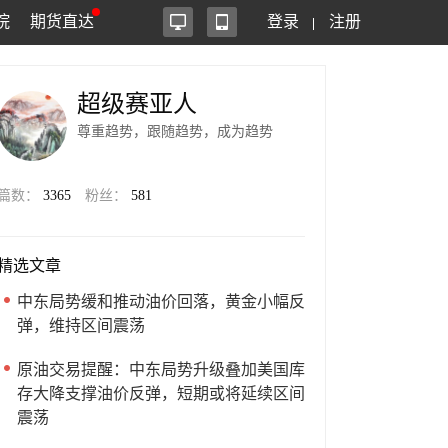
院
期货直达
登录
注册
超级赛亚人
尊重趋势，跟随趋势，成为趋势
篇数：
3365
粉丝：
581
精选文章
中东局势缓和推动油价回落，黄金小幅反
弹，维持区间震荡
原油交易提醒：中东局势升级叠加美国库
存大降支撑油价反弹，短期或将延续区间
震荡