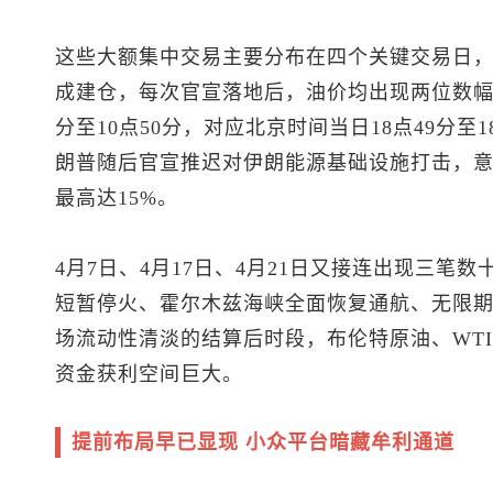
这些大额集中交易主要分布在四个关键交易日，普
成建仓，每次官宣落地后，油价均出现两位数幅度
分至10点50分，对应北京时间当日18点49分至
朗普随后官宣推迟对伊朗能源基础设施打击，
最高达15%。
4月7日、4月17日、4月21日又接连出现三笔
短暂停火、霍尔木兹海峡全面恢复通航、无限
场流动性清淡的结算后时段，
布伦特原油
、WT
资金获利空间巨大。
提前布局早已显现 小众平台暗藏牟利通道