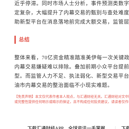
近乎停滞。同时市场人士分析，事件预测类数
定复杂，大幅提升了内幕交易的甄别与查处难
助新型平台在消息落地前完成大额交易，监管
总结
整体来看，70亿资金精准踏准美伊每一次关键
内幕交易嫌疑难以排除。叠加前期小众平台提
型。而监管人力不足、执法弱化、新型交易平
油市内幕交易的整治面临不小现实难题。
【免责声明】本文仅代表作者本人观点，与汇通财经无关。汇通财经对文中
或完整性提供任何明示或暗示的保证，且不构成任何投资建议，请读者仅作
下载汇通财经APP，全球资讯一手掌握
下