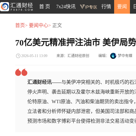
首 页
7x24快讯
行情
要闻
首页>
要闻中心>
正文
70亿美元精准押注油市 美伊局
来源：汇通财经原创
编辑：
梦中有蝶
2026-05-11 13:09
汇通财经讯——
与美伊冲突相关的、时机极巧的石
停火声明、袭击延期以及霍尔木兹海峡重新开放的
伦特原油、WTI原油、汽油和柴油期货的卖出指令，
立法者和分析师怀疑内部泄密，但美国司法部和商
预测市场和数字博彩平台使得检测非法交易活动变