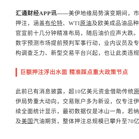
汇通财经APP讯——
美伊地缘局势演变期间，市
押注，涵盖
布伦特
、WTI
原油
及欧美成品油品种
官宣前十几分钟精准布局，随后油价应声大跌
数字预测市场提前预判军事行动，业内议员及
构调查乏力、新型交易平台兴起，也让此类违
巨额押注浮出水面 精准踩点重大政策节点
此前已有消息披露，超10亿美元资金借助传统
伊局势重大动向，交易账户多为新设，仅专注伊
续全面统计显示，最初数据仅是冰山一角，若
及
美国
汽油期货，整体押注总规模已攀升至70