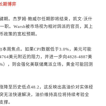
长期博弈
键期。杰罗姆·鲍威尔任期即将结束，凯文·沃什
任主席一职。Warsh被市场视为相对鸽派的官员，其上
币政策的宽松预期。
为本周焦点。如果CPI数据低于3.0%，美元可能
4美元附近的阻力，并进一步向4828-4887美
.5%），则会强化美联储鹰派立场，黄金可能回测
降至历史低点48.2，这反映出高油价对实体经
突无法快速解决，油价维持高位将持续考验全
支撑。