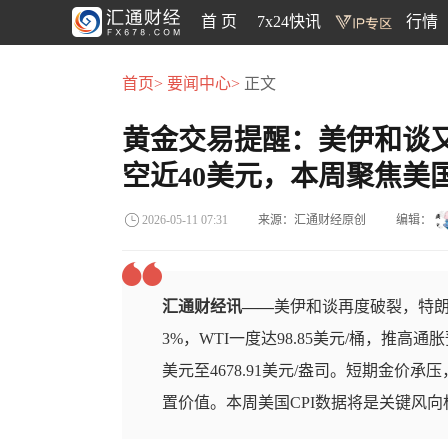
首 页
7x24快讯
行情
首页>
要闻中心>
正文
黄金交易提醒：美伊和谈
空近40美元，本周聚焦美国
来源：汇通财经原创
编辑：
2026-05-11 07:31
汇通财经讯——
美伊和谈再度破裂，特朗
3%，WTI一度达98.85美元/桶，推
美元至4678.91美元/盎司。短期金
置价值。本周美国CPI数据将是关键风向