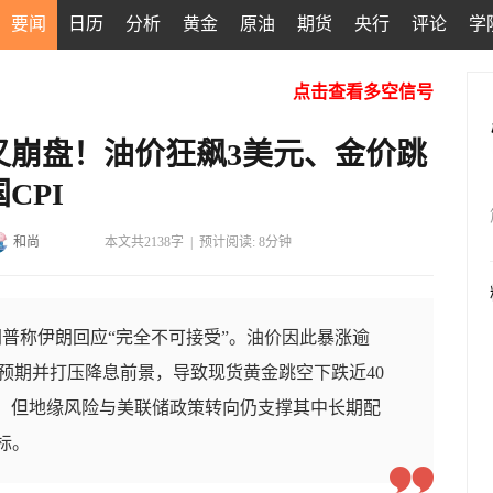
要闻
日历
分析
黄金
原油
期货
央行
评论
学
点击查看多空信号
又崩盘！油价狂飙3美元、金价跳
CPI
和尚
本文共2138字
|
预计阅读: 8分钟
普称伊朗回应“完全不可接受”。油价因此暴涨逾
高通胀预期并打压降息前景，导致现货黄金跳空下跌近40
价承压，但地缘风险与美联储政策转向仍支撑其中长期配
标。