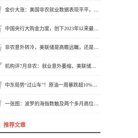
金价大涨：美国非农就业数据表现平平，美联储加息预期遭重创
中国央行大购金力度，创下2023年以来最大月度购金规模
非农意外转冷，美联储是高瞻远瞩，还是政治默契？
机构评7月非农：就业意外萎缩，美联储迎政策难题
中东局势“过山车”！原油一周暴跌超10%，霍尔木兹海峡谈判成最大变数
一张图：波罗的海指数触及两个多月高位，周线大幅收涨
推荐文章