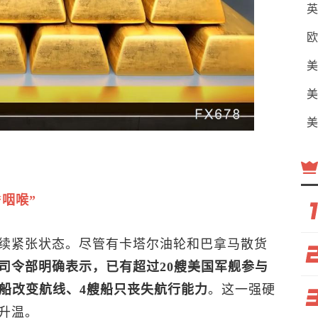
英
欧
美
美
美
咽喉”
续紧张状态。尽管有卡塔尔油轮和巴拿马散货
司令部明确表示，已有超过20艘美国军舰参与
商船改变航线、4艘船只丧失航行能力
。这一强硬
升温。