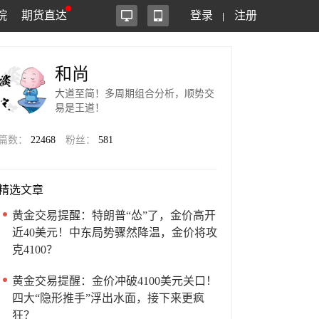
院
期货直达
登录
注册
和尚
大道至简！多周期组合分析，顺势交
易是王道！
篇数：
22468
粉丝：
581
精选文章
黄金交易提醒：特朗普“怂”了，金价高开
近40美元！中东局势骤然降温，金价将攻
克4100？
黄金交易提醒：金价冲破4100美元关口！
四大“隐形推手”浮出水面，接下来更疯
狂？