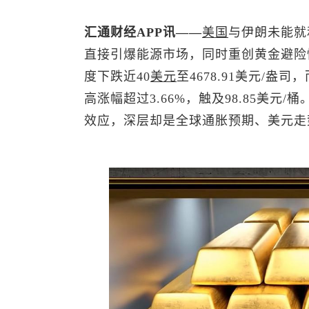
汇通财经APP讯——
美国
与伊朗未能就
直接引爆能源市场，同时重创黄金避险
度下跌近40
美元
至4678.91美元/盎
高涨幅超过3.66%，触及98.85美
效应，深层却是全球通胀预期、美元走