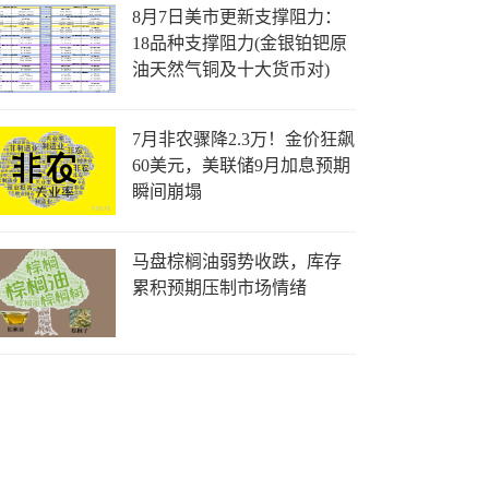
8月7日美市更新支撑阻力：
18品种支撑阻力(金银铂钯原
油天然气铜及十大货币对)
7月非农骤降2.3万！金价狂飙
60美元，美联储9月加息预期
瞬间崩塌
马盘棕榈油弱势收跌，库存
累积预期压制市场情绪