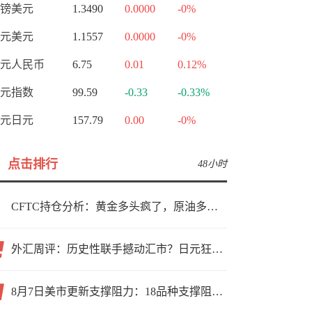
镑美元
1.3490
0.0000
-0%
元美元
1.1557
0.0000
-0%
元人民币
6.75
0.01
0.12%
元指数
99.59
-0.33
-0.33%
元日元
157.79
0.00
-0%
点击排行
48小时
CFTC持仓分析：黄金多头疯了，原油多头跑了，日元空头投降了！
外汇周评：历史性联手撼动汇市？日元狂飙后回调，非农意外爆冷，美元刷新七周低点
8月7日美市更新支撑阻力：18品种支撑阻力(金银铂钯原油天然气铜及十大货币对)