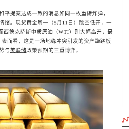
和平提案达成一致的消息如同一枚重磅炸弹，
情绪。
现货黄金
周一（5月11日）跳空低开，一
司，而西德克萨斯中质
原油
（WTI）则大幅高开，最
元/桶。表面看，这是一场地缘冲突引发的资产跷跷板
势与
美联储
政策预期的三重博弈。