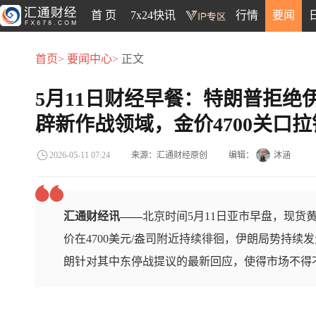
首 页
7x24快讯
行情
要闻
首页>
要闻中心>
正文
5月11日财经早餐：特朗普拒绝
辟新作战领域，金价4700关口
来源：汇通财经原创
编辑：
沐涵
2026-05-11 07:24
汇通财经讯——
北京时间5月11日亚市早盘，现货黄
价在4700美元/盎司附近持续徘徊，伊朗局势持
朗针对其中东停战提议的最新回应，使得市场不得不