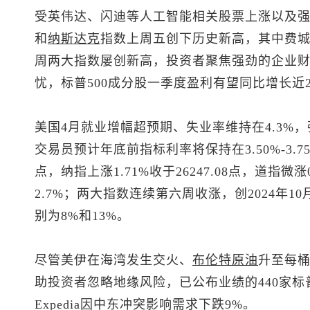
受英伟达、闪迪等人工智能相关股票上涨以及
和
纳斯达克
指数上周五创下历史新高，其中费城
周两大指数屡创新高，投资者聚焦强劲的企业
忧，
标普500
成分股一季度盈利有望同比增长近2
美国4月就业增幅超预期、失业率维持在4.3%
交易员预计年底前指标利率将保持在3.50%-3.7
点，纳指上涨1.71%收于26247.08点，道指微涨
2.7%；两大指数连续第六周收涨，创2024年
别为8%和13%。
尽管美伊在海湾发生交火、
布伦特
原油
升至每桶
助投资者忽略地缘风险，已公布业绩的440家标
Expedia因中东冲突影响需求下跌9%。