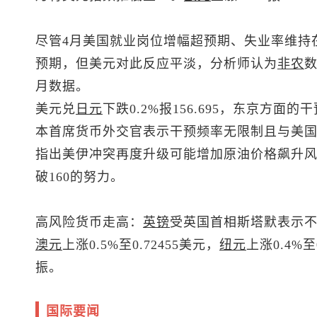
尽管4月美国就业岗位增幅超预期、失业率维持在
预期，但美元对此反应平淡，分析师认为
非农
月数据。
美元兑
日元
下跌0.2%报156.695，东京方
本首席货币外交官表示干预频率无限制且与美
指出美伊冲突再度升级可能增加原油价格飙升
破160的努力。
高风险货币走高：
英镑
受英国首相斯塔默表示不会
澳元
上涨0.5%至0.72455美元，
纽元
上涨0.4%
振。
国际要闻