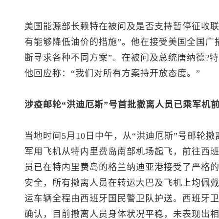
美国能源部长赖特在被问及是否支持暂停征收联
有能够降低油价的措施”。他在接受美国全国广
断寻求各种不同方案”。在被问及总统唐纳德?
他回应称：“我们对所有方案持开放态度。”
涉疫邮轮“洪迪厄斯”号首批撤离人员已乘军机
当地时间5月10日中午，从“洪迪厄斯”号邮轮
军用飞机从特内里费岛南部机场起飞，前往西
员已在特内里费岛的格兰纳迪亚港接受了严格
安全，所有撤离人员在转运大巴及飞机上均佩
运车辆全程由西班牙国民警卫队护送。西班牙卫
确认，目前撤离人员身体状况平稳，未表现出