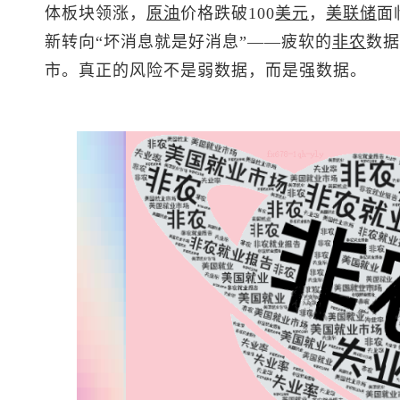
体板块领涨，
原油
价格跌破100
美元
，
美联储
面
新转向“坏消息就是好消息”——疲软的
非农
数据
市。真正的风险不是弱数据，而是强数据。