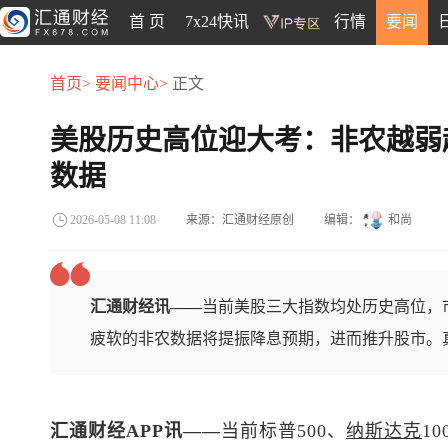
首 页
7x24快讯
行情
要闻
首页>
要闻中心>
正文
美股历史高位迎大考：非农越弱
数据
来源：汇通财经原创
编辑：
和尚
2026-05-08 11:08
汇通财经讯——
当前美股三大指数均处历史高位，
疲软的非农数据将提振降息预期，进而推升股市。
汇通财经APP讯——
当前
标普500
、
纳斯达克
1