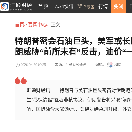
首 页
7x24快讯
行情
要闻
首页>
要闻中心>
正文
特朗普密会石油巨头，美军或长
朗威胁“前所未有”反击，油价“
来源：汇通财经原创
编辑：
和尚
2026-04-30 09:35
汇通财经讯——
特朗普与美石油巨头密商对伊朗港
兰“尽快清醒”签署非核协议。伊朗警告将采取“前
响，国际油价大涨逾6%，美伊对峙急剧升级，外