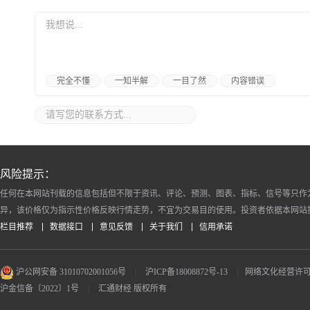
完全不懂
一知半解
一目了然
内容错误
风险提示：
任何在本网站刊载的信息包括但不限于资讯、评论、预测、图表、指标、信号等只作
异，该价格仅为指示性价格反映行情走势，不宜为交易目的使用。投资者依据本网站
栏目推荐
数据接口
意见反馈
关于我们
信用承诺
沪公网安备 31010702001056号
|
沪ICP备18008872号-13
|
网络文化经营许可证 沪
沪金信备〔2022〕1号
|
汇通财经 版权所有