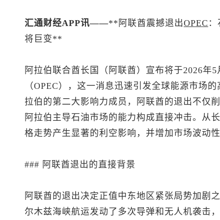
汇通财经APP讯——
**阿联酋震撼退出
OPEC
：
将巨变**
阿拉伯联合酋长国（阿联酋）宣布将于2026年
（OPEC），这一消息迅速引发全球能源市场的
拉伯的第二大影响力成员，阿联酋的退出不仅
阿拉伯主导石油市场的能力构成直接冲击。从
格走势产生显著的利空影响，并增加市场波动
### 阿联酋退出的直接背景
阿联酋的退出决定正值中东地区紧张局势加剧之
尔木兹海峡航运发动了多次导弹和无人机袭击