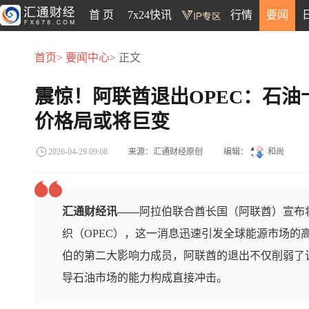
首 页
7x24快讯
行情
要闻
首页>
要闻中心>
正文
震惊！阿联酋退出OPEC：石
价格局或将巨变
来源：汇通财经原创
编辑：
和尚
2026-04-29 09:08
汇通财经讯——
阿拉伯联合酋长国（阿联酋）宣布将
织（OPEC），这一消息迅速引发全球能源市场的
伯的第二大影响力成员，阿联酋的退出不仅削弱了
导石油市场的能力构成直接冲击。