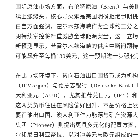
国际
原油
市场方面，
布伦特
原油
（Brent）与
美
续上涨势头，核心导火索是美国明确拒绝伊朗
白宫方面强调，霍尔木兹海峡作为全球约三分
朗持续掌控将严重威胁全球能源安全，这一立场不
新预测显示，若霍尔木兹海峡的供应中断问题持
可能飙升至每桶130美元，这一预期进一步强
在此市场环境下，转向石油出口国货币成为机
（JPMorgan）与德意志银行（Deutsche B
大利亚元（AUD），尤其推荐兑日元（JPY）
这两类货币往往在风险偏好回升、商品价格上
要石油出口国、澳大利亚作为能源与矿产资源
集团（Pioneer）则提出更具多元化的配置方
尔和尼日利亚奈拉，以对冲美元与欧元组成的